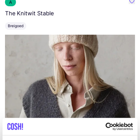
A
Favo
The Knitwit Stable
T
Breigoed