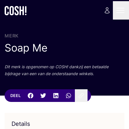
MERK
Soap Me
Dit merk is opge­no­men op
COSH
! dank­zij een betaal­de
bij­dra­ge van een van de onder­staan­de winkels.
DEEL
Details