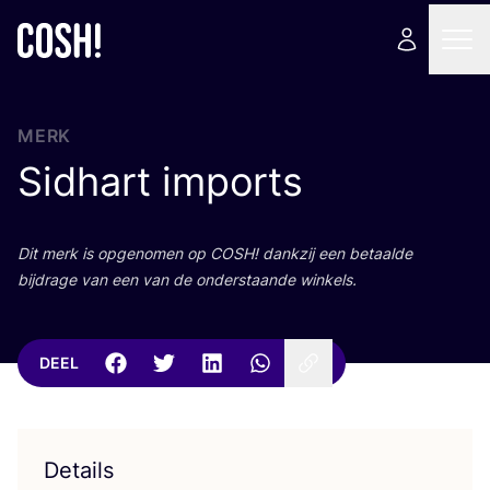
MERK
Sidhart imports
Dit merk is opge­no­men op
COSH
! dank­zij een betaal­de
bij­dra­ge van een van de onder­staan­de winkels.
DEEL
Details