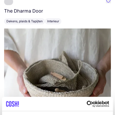
Favo
The Dharma Door
C
Dekens, plaids & Tapijten
Interieur
K