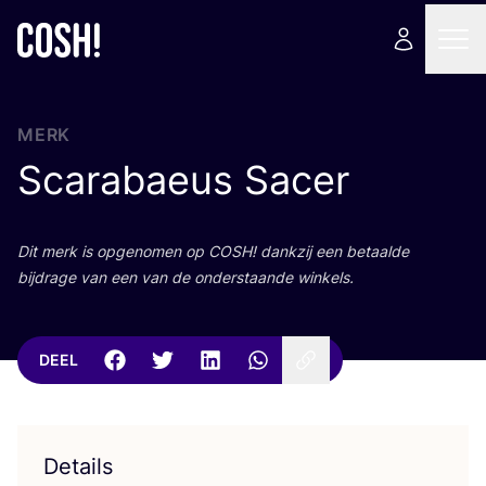
MERK
Scarabaeus Sacer
Dit merk is opge­no­men op
COSH
! dank­zij een betaal­de
bij­dra­ge van een van de onder­staan­de winkels.
DEEL
Details