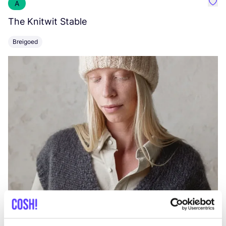
A
Favo
The Knitwit Stable
T
Breigoed