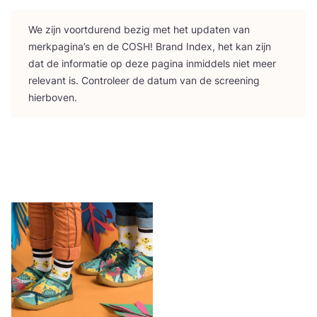
We zijn voort­du­rend bezig met het upda­ten van
merk­pa­gi­na’s en de
COSH
! Brand Index, het kan zijn
dat de infor­ma­tie op deze pagi­na inmid­dels niet meer
rele­vant is. Con­tro­leer de datum van de scree­ning
hierboven.