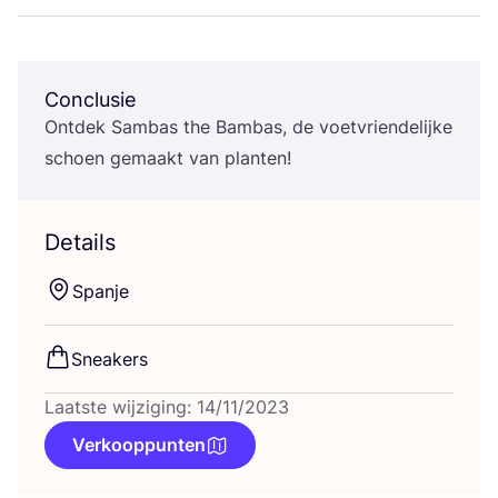
Conclusie
Ont­dek Sam­bas the Bam­bas, de voet­vrien­de­lij­ke
schoen gemaakt van planten!
Details
Span­je
Snea­kers
Laatste wijziging: 14/11/2023
Verkooppunten