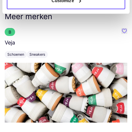
Customize
Meer merken
B
Favo
Veja
C
Schoenen
Sneakers
K