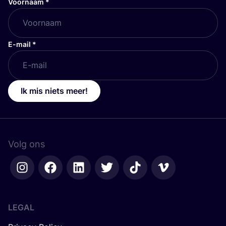
Voornaam
*
E-mail
*
Ik mis niets meer!
Volg ons
LEGAL