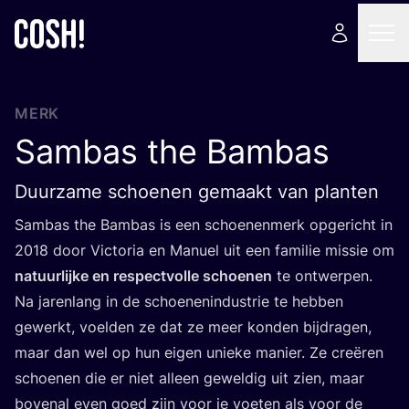
MERK
Sambas the Bambas
Duurzame schoenen gemaakt van planten
Sam­bas the Bam­bas is een schoe­nen­merk opge­richt in
2018
door Vic­to­ria en Manu­el uit een fami­lie mis­sie om
natuur­lij­ke en res­pect­vol­le schoe­nen
te ont­wer­pen.
Na jaren­lang in de schoe­nen­in­du­strie te heb­ben
gewerkt, voel­den ze dat ze meer kon­den bij­dra­gen,
maar dan wel op hun eigen unie­ke manier. Ze cre­ë­ren
schoe­nen die er niet alleen gewel­dig uit zien, maar
boven­al even goed zijn voor je voe­ten als voor de