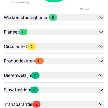
Werkomstandigheden
B
Planeet
B
Circulariteit
C
Productieketen
D
Dierenwelzijn
A
Slow fashion
A
Transparantie
E