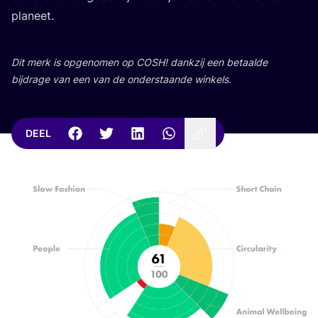
planeet.
Dit merk is opge­no­men op
COSH
! dank­zij een betaal­de
bij­dra­ge van een van de onder­staan­de winkels.
DEEL