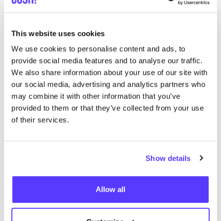
We hebben geen resultaten gevonden voor uw
zoekcriteria.
This website uses cookies
We use cookies to personalise content and ads, to
Toon alle winkels
provide social media features and to analyse our traffic.
We also share information about your use of our site with
our social media, advertising and analytics partners who
may combine it with other information that you’ve
provided to them or that they’ve collected from your use
of their services.
List
Map
Show details
Allow all