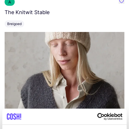
A
Favo
The Knitwit Stable
T
Breigoed