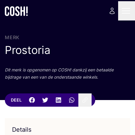
MERK
Prostoria
Dit merk is opge­no­men op
COSH
! dank­zij een betaal­de
bij­dra­ge van een van de onder­staan­de winkels.
DEEL
Details