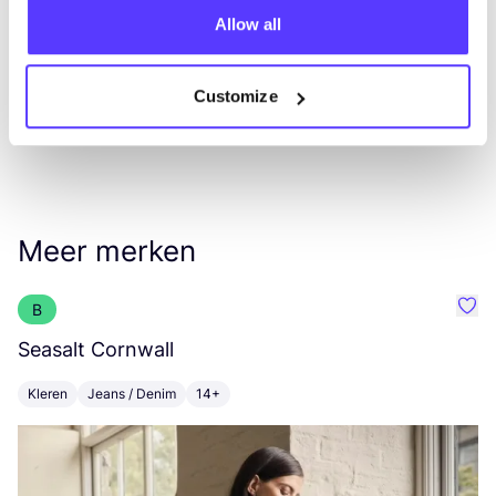
Allow all
Customize
Meer merken
B
Favo
Seasalt Cornwall
S
Kleren
Jeans / Denim
14+
K