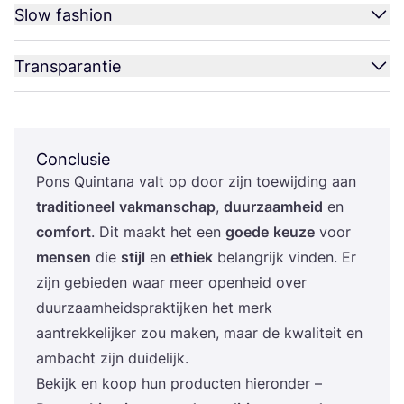
Slow fashion
Transparantie
Conclusie
Pons Quint­a­na valt op door zijn toe­wij­ding aan
tra­di­ti­o­neel
vak­man­schap
,
duur­zaam­heid
en
com­fort
. Dit maakt het een
goe­de
keu­ze
voor
men­sen
die
stijl
en
ethiek
belang­rijk vin­den. Er
zijn gebie­den waar meer open­heid over
duur­zaam­heids­prak­tij­ken het merk
aan­trek­ke­lij­ker zou maken, maar de kwa­li­teit en
ambacht zijn duidelijk.
Bekijk en koop hun pro­duc­ten hieronder –