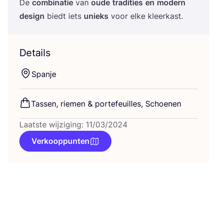
De
com­bi­na­tie
van
oude
tra­di­ties
en
modern
design
biedt iets
unieks
voor elke kleerkast.
Details
Span­je
Tas­sen, rie­men
&
por­te­feuil­les, Schoenen
Laatste wijziging: 11/03/2024
Verkooppunten