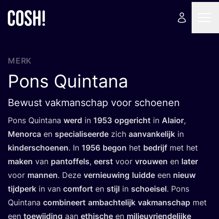
MERK
Pons Quintana
Bewust vakmanschap voor schoenen
Pons Quint­a­na
werd
in
1953
opge­richt
in
Alai­or
,
Menor­ca
en
spe­ci­a­li­seer­de
zich
aan­van­ke­lijk
in
kin­der­schoe­nen
. In
1956
begon
het
bedrijf
met het
maken
van
pan­tof­fels
,
eerst
voor
vrou­wen
en
later
voor
man­nen
. Deze
ver­nieu­wing
luid­de
een
nieuw
tijd­perk
in van
com­fort
en
stijl
in
schoei­sel
. Pons
Quint­a­na
com­bi­neert
ambach­te­lijk
vak­man­schap
met
een
toe­wij­ding
aan
ethi­sche
en
mili­eu­vrien­de­lij­ke