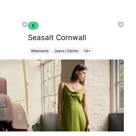
B
Préféré {nom}
Préféré
Seasalt Cornwall
Vêtements
Jeans / Denim
14+