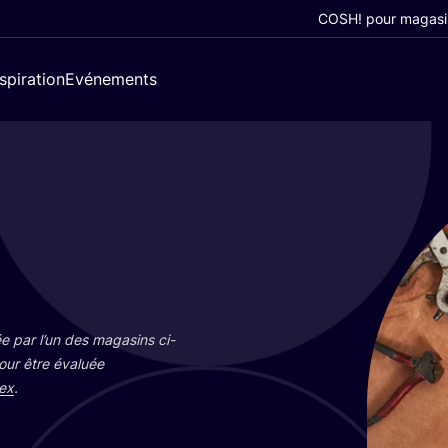
COSH! pour magasi
nspiration
Evénements
e par l’un des maga­sins ci-
pour être éva­luée
ex
.