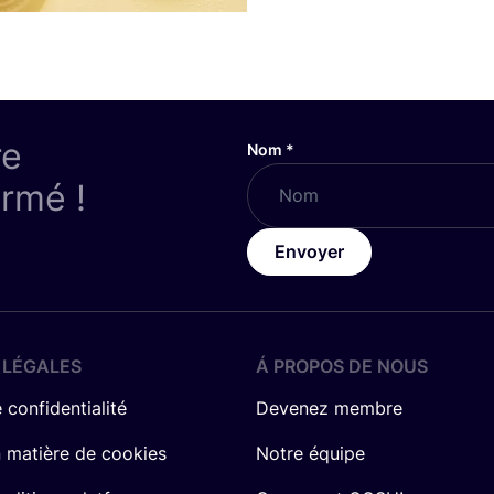
re
Nom
*
ormé !
Envoyer
 LÉGALES
Á PROPOS DE NOUS
 confidentialité
Devenez membre
n matière de cookies
Notre équipe