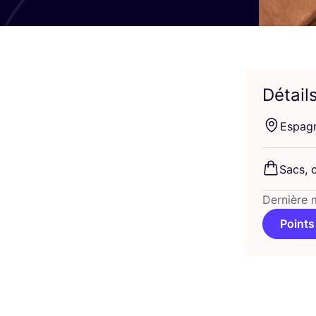
Détail
Espag
Sacs, c
Dernière 
Points