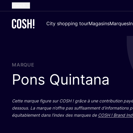
French
English
City shopping tour
Magasins
Marques
I
Dutch
Spanish
German
Croatian
MARQUE
Pons Quintana
Cette marque figure sur
COSH
! grâce à une contri­bu­tion payé
des­sous. La marque n’offre pas suf­fi­sam­ment d’in­for­ma­tions 
équi­ta­ble­ment dans l’in­dex des marques de
COSH
! Brand Ind