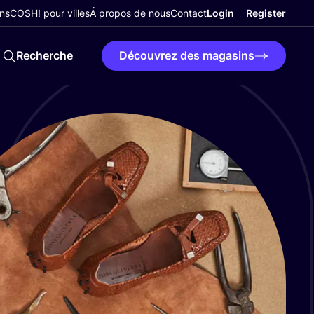
ns
COSH! pour villes
Á propos de nous
Contact
Login
Register
Recherche
Découvrez des magasins