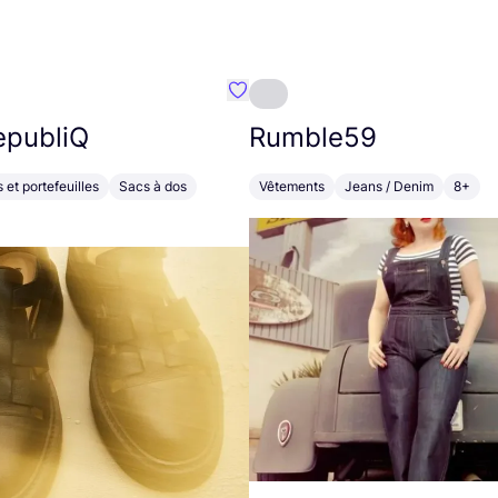
Préféré {nom}
epubliQ
Rumble
59
 et portefeuilles
Sacs à dos
Vêtements
Jeans / Denim
8+