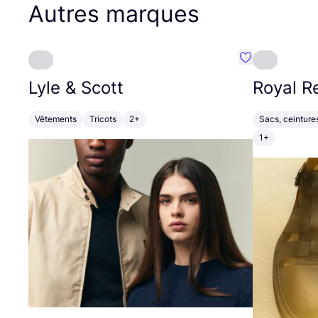
Autres marques
Préféré {nom}
Lyle
&
Scott
Royal R
Vêtements
Tricots
2+
Sacs, ceintures
1+