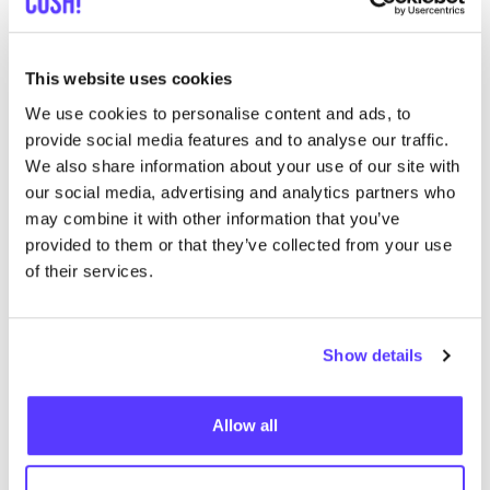
This website uses cookies
We use cookies to personalise content and ads, to
provide social media features and to analyse our traffic.
We also share information about your use of our site with
our social media, advertising and analytics partners who
may combine it with other information that you’ve
Autres marques
provided to them or that they’ve collected from your use
of their services.
Préf
MY
ESSENTIAL
WARDROBE
R
Show details
Vêtements
Jeans / Denim
5+
V
Allow all