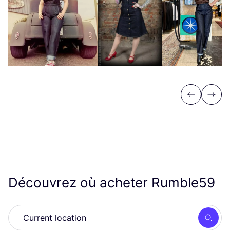
Previous
Next
Découvrez où acheter Rumble
59
Rech