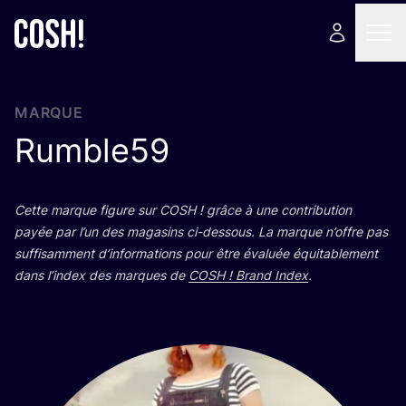
MARQUE
Rumble
59
Cette marque figure sur
COSH
! grâce à une contri­bu­tion
payée par l’un des maga­sins ci-des­sous. La marque n’offre pas
suf­fi­sam­ment d’in­for­ma­tions pour être éva­luée équi­ta­ble­ment
dans l’in­dex des marques de
COSH
! Brand Index
.