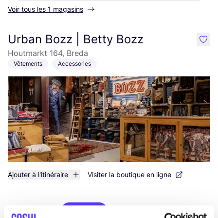
Voir tous les 1 magasins
Urban Bozz | Betty Bozz
like
Houtmarkt 164, Breda
Vêtements
Accessories
Ajouter à l'itinéraire
Visiter la boutique en ligne
List
Map