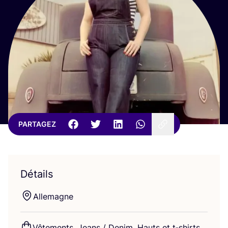
PARTAGEZ
Détails
Alle­magne
Vête­ments, Jeans / Denim, Hauts et t‑shirts,