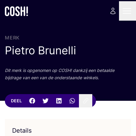
MERK
Pietro Brunelli
Dit merk is opge­no­men op
COSH
! dank­zij een betaal­de
bij­dra­ge van een van de onder­staan­de winkels.
DEEL
Details