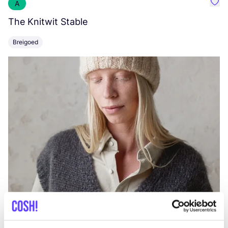
A
Favo
The Knitwit Stable
T
Breigoed