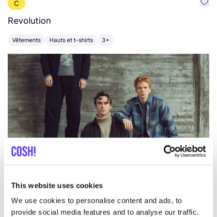
C
Préf
Revolution
E
Vêtements
Hauts et t-shirts
3+
V
This website uses cookies
We use cookies to personalise content and ads, to
provide social media features and to analyse our traffic.