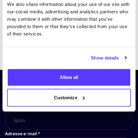
We also share information about your use of our site with
our social media, advertising and analytics partners who
may combine it with other information that you’ve
provided to them or that they’ve collected from your use
of their services.
Previous
Next
Show details
Allow all
Inscrivez-vous à notre lettre
d’information et restez informé !
Customize
Nom
*
Adresse e-mail
*