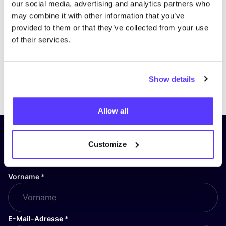
our social media, advertising and analytics partners who
may combine it with other information that you’ve
provided to them or that they’ve collected from your use
of their services.
Show details
Previous
Next
Allow all
Abonniere unseren Newsletter
Customize
und bleibe auf dem Laufenden!
Vorname
*
E-Mail-Adresse
*