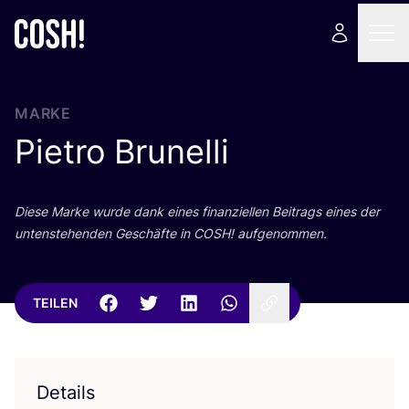
MARKE
Pietro Brunelli
Die­se Mar­ke wur­de dank eines finan­zi­el­len Bei­trags eines der
unten­ste­hen­den Geschäf­te in
COSH
! aufgenommen.
TEILEN
Details