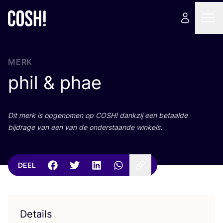
MERK
phil
&
phae
Dit merk is opge­no­men op
COSH
! dank­zij een betaal­de
bij­dra­ge van een van de onder­staan­de winkels.
DEEL
Details