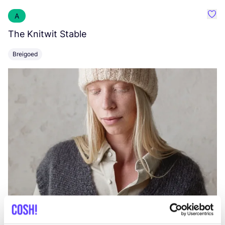
A
Favo
The Knitwit Stable
T
Breigoed