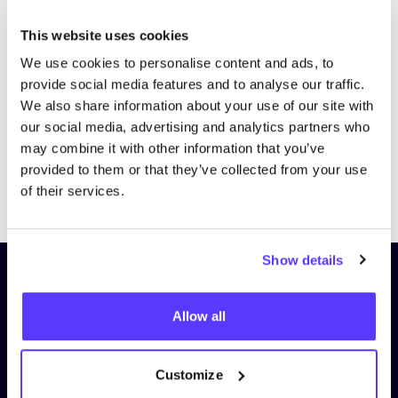
Bezoek website
This website uses cookies
We use cookies to personalise content and ads, to
provide social media features and to analyse our traffic.
We also share information about your use of our site with
our social media, advertising and analytics partners who
may combine it with other information that you’ve
provided to them or that they’ve collected from your use
Previous
Next
of their services.
Show details
Schrijf je in op onze nieuwsbrief
en blijf op de hoogte!
Allow all
Voornaam
*
Customize