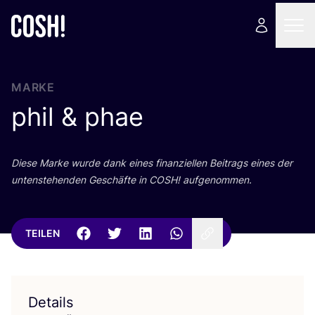
MARKE
phil
&
phae
Die­se Mar­ke wur­de dank eines finan­zi­el­len Bei­trags eines der
unten­ste­hen­den Geschäf­te in
COSH
! aufgenommen.
TEILEN
Details