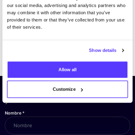
our social media, advertising and analytics partners who
may combine it with other information that you’ve
provided to them or that they’ve collected from your use
of their services.
Show details
Previous
Next
Allow all
¡Suscríbete a nuestro boletín
Customize
y mantente informado!
Nombre
*