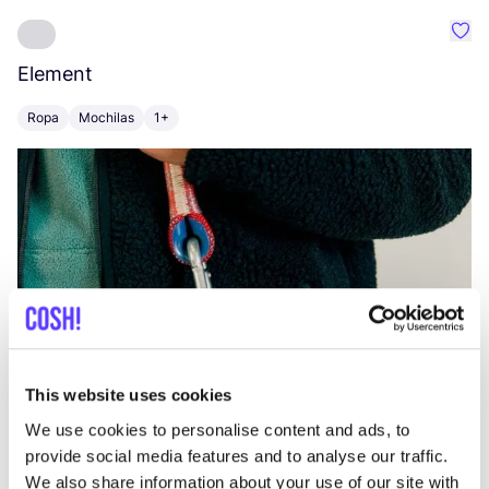
Favo
Element
C
Ropa
Mochilas
1+
Z
This website uses cookies
We use cookies to personalise content and ads, to
provide social media features and to analyse our traffic.
We also share information about your use of our site with