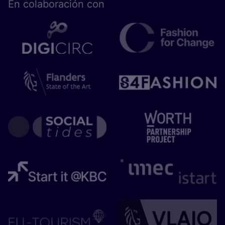
En cola­bo­ra­ción con