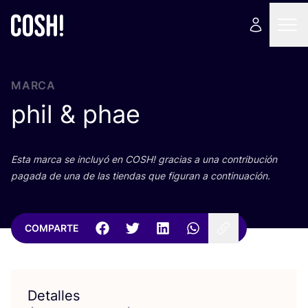
MARCA
phil
&
phae
Esta mar­ca se inclu­yó en
COSH
! gra­cias a una con­tri­bu­ción
paga­da de una de las tien­das que figu­ran a continuación.
COMPARTE
Detalles