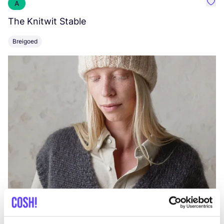
A
Favo
The Knitwit Stable
T
Breigoed