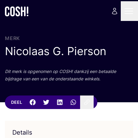
MERK
Nicolaas G. Pierson
Dit merk is opge­no­men op
COSH
! dank­zij een betaal­de
bij­dra­ge van een van de onder­staan­de winkels.
DEEL
Details