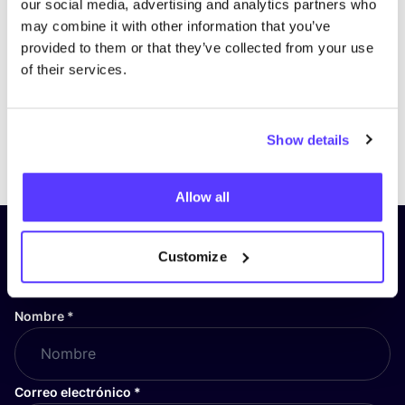
our social media, advertising and analytics partners who
may combine it with other information that you’ve
provided to them or that they’ve collected from your use
of their services.
Show details
Previous
Next
Allow all
¡Suscríbete a nuestro boletín
Customize
y mantente informado!
Nombre
*
Correo electrónico
*