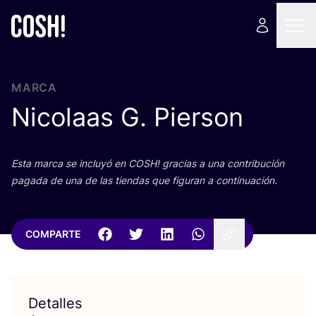
MARCA
Nicolaas G. Pierson
Esta mar­ca se inclu­yó en
COSH
! gra­cias a una con­tri­bu­ción
paga­da de una de las tien­das que figu­ran a continuación.
COMPARTE
Detalles