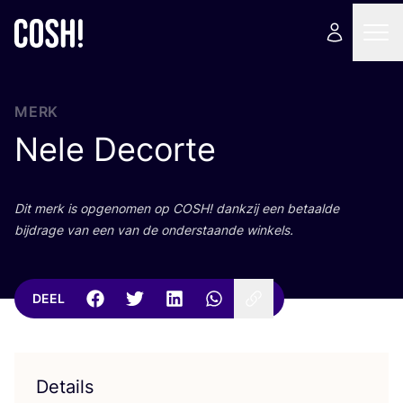
MERK
Nele Decorte
Dit merk is opge­no­men op
COSH
! dank­zij een betaal­de
bij­dra­ge van een van de onder­staan­de winkels.
DEEL
Details