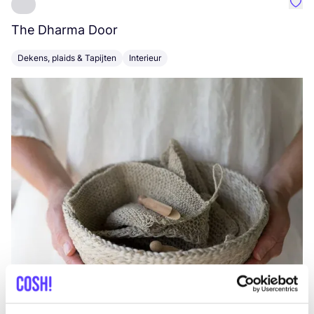
Favo
The Dharma Door
C
Dekens, plaids & Tapijten
Interieur
K