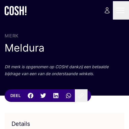
MERK
Meldura
Dit merk is opge­no­men op
COSH
! dank­zij een betaal­de
bij­dra­ge van een van de onder­staan­de winkels.
DEEL
Details