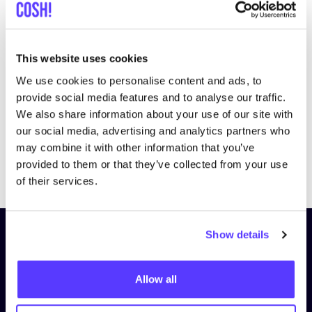
This website uses cookies
We use cookies to personalise content and ads, to
provide social media features and to analyse our traffic.
We also share information about your use of our site with
our social media, advertising and analytics partners who
may combine it with other information that you’ve
Previous
Next
provided to them or that they’ve collected from your use
of their services.
Show details
Schrijf je in op onze nieuwsbrief
en blijf op de hoogte!
Allow all
Voornaam
*