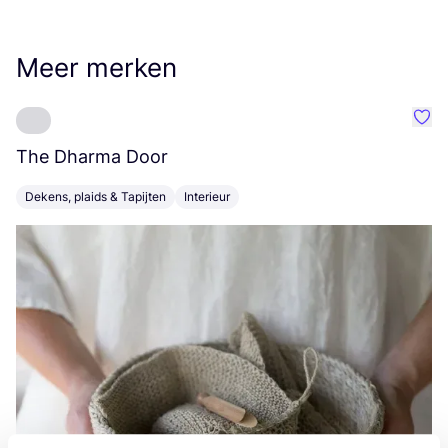
Meer merken
Favo
The Dharma Door
C
Dekens, plaids & Tapijten
Interieur
K