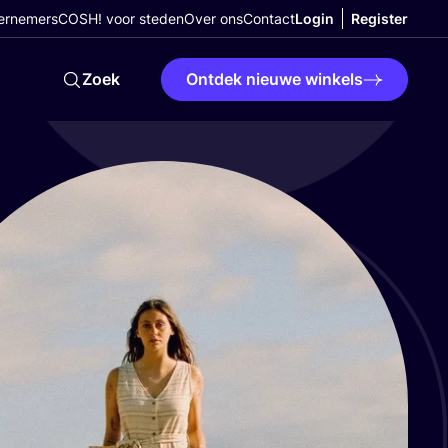
ernemers
COSH! voor steden
Over ons
Contact
Login
Register
Zoek
Ontdek nieuwe winkels