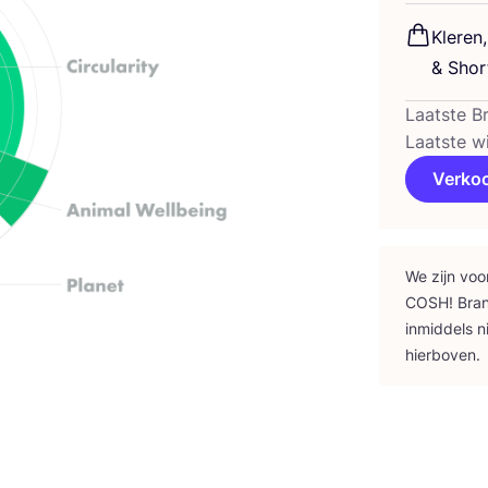
Kle­re
&
Short
Laatste B
Laatste w
Verko
We zijn voo
COSH
! Bra
inmid­dels n
hierboven.