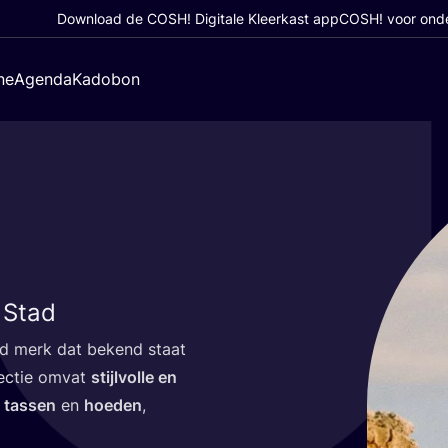
Download de COSH! Digitale Kleerkast app
COSH! voor ond
ne
Agenda
Kadobon
 Stad
end merk dat bekend staat
lec­tie omvat
stijl­vol­le en
s
tas­sen
en
hoe­den
,