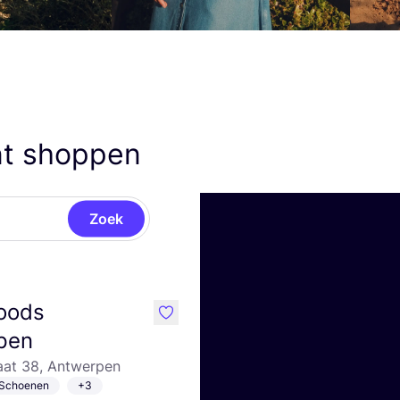
nt shoppen
Zoek
oods
like
pen
aat 38, Antwerpen
Schoenen
+3