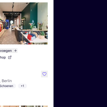
evoegen
shop
like
, Berlin
Schoenen
+1