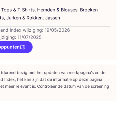
n, Tops
&
T‑Shirts, Hem­den
&
Blou­ses, Broe­ken
s, Jur­ken
&
Rok­ken, Jassen
rand Index wijziging: 19/05/2026
ijziging: 11/07/2025
oppunten
rt­du­rend bezig met het upda­ten van merk­pa­gi­na’s en de
nd Index, het kan zijn dat de infor­ma­tie op deze pagi­na
iet meer rele­vant is. Con­tro­leer de datum van de scree­ning