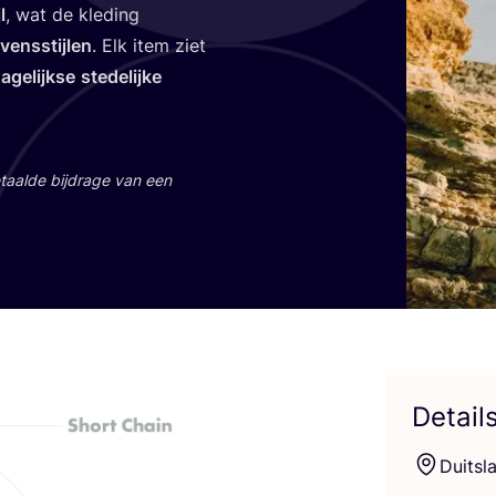
l
, wat de kle­ding
vens­stij­len
. Elk item ziet
age­lijk­se
ste­de­lij­ke
aal­de bij­dra­ge van een
Detail
Duits­l