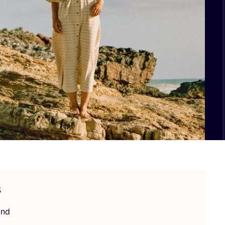
s
and