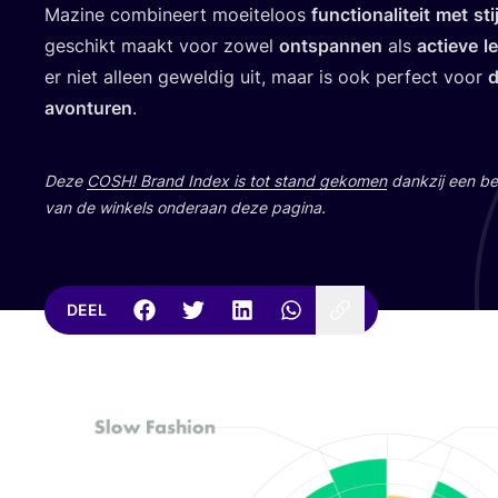
Mazi­ne com­bi­neert moei­te­loos
func­ti­o­na­li­teit
met
stij
geschikt maakt voor zowel
ont­span­nen
als
actie­ve
le
er niet alleen gewel­dig uit, maar is ook per­fect voor
d
avon­tu­ren
.
Deze
COSH
! Brand Index is tot stand geko­men
dank­zij een bet
van de win­kels onder­aan deze pagina.
DEEL