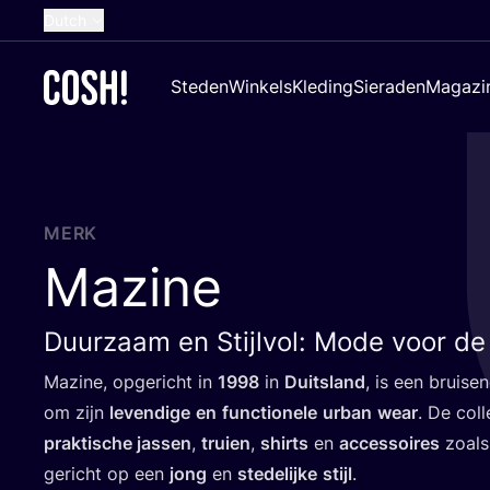
Dutch
English
Steden
Winkels
Kleding
Sieraden
Magazi
French
Spanish
German
Croatian
MERK
Mazine
Duurzaam en Stijlvol: Mode voor de
Mazi­ne, opge­richt in
1998
in
Duits­land
, is een brui­s
om zijn
leven­di­ge
en
func­ti­o­ne­le
urban
wear
. De col­
prak­ti­sche jas­sen
,
trui­en
,
shirts
en
acces­soi­res
zoal
gericht op een
jong
en
ste­de­lij­ke
stijl
.