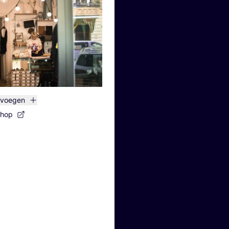
evoegen
shop