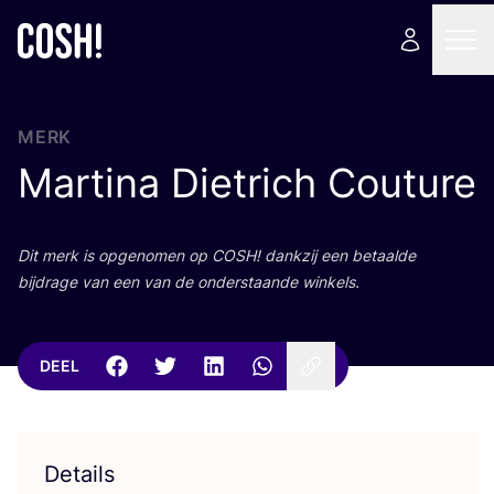
MERK
Martina Dietrich Couture
Dit merk is opge­no­men op
COSH
! dank­zij een betaal­de
bij­dra­ge van een van de onder­staan­de winkels.
DEEL
Details