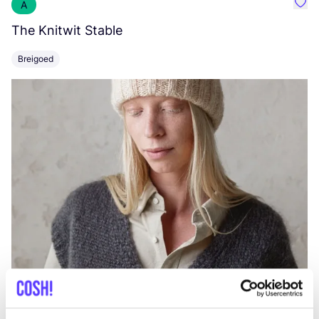
A
Favo
The Knitwit Stable
T
Breigoed