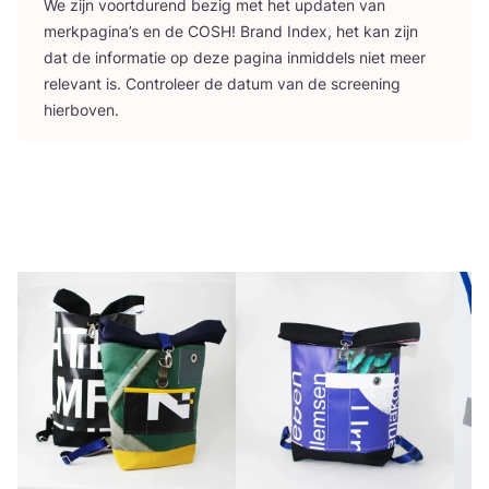
We zijn voort­du­rend bezig met het upda­ten van
merk­pa­gi­na’s en de
COSH
! Brand Index, het kan zijn
dat de infor­ma­tie op deze pagi­na inmid­dels niet meer
rele­vant is. Con­tro­leer de datum van de scree­ning
hierboven.