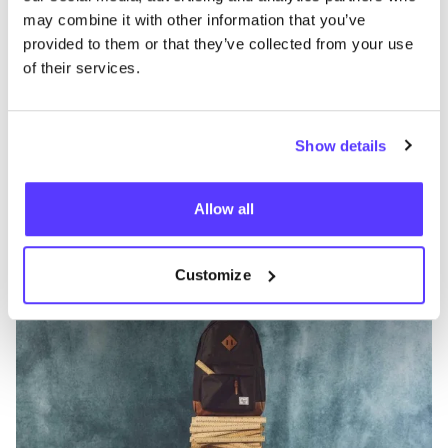
may combine it with other information that you’ve
provided to them or that they’ve collected from your use
of their services.
Meer merken
Show details
Favo
Allow all
Herschel
G
Tassen, riemen & portefeuilles
T
Customize