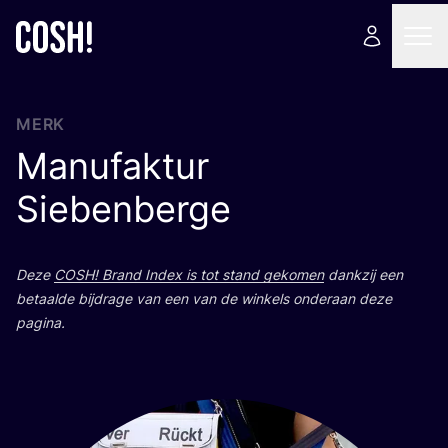
MERK
Manufaktur
Siebenberge
Deze
COSH
! Brand Index is tot stand geko­men
dank­zij een
betaal­de bij­dra­ge van een van de win­kels onder­aan deze
pagina.