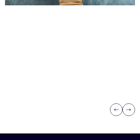
Previous
Next