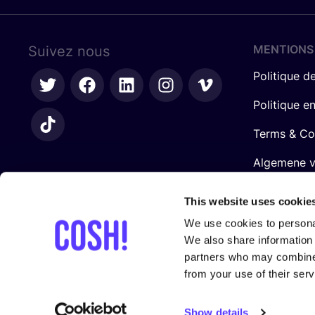
MENTIONS
Suivez nous
Politique de
Politique e
Terms & Co
Algemene 
retailers
This website uses cookie
We use cookies to personal
We also share information 
partners who may combine i
from your use of their serv
Avec le sou­tien de
Show details