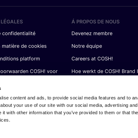
 LÉGALES
Á PROPOS DE NOUS
 confidentialité
Devenez membre
n matière de cookies
Notre équipe
nditions platform
Careers at COSH!
voorwaarden COSH! voor
Hoe werkt de COSH! Brand 
Q&A
s
ise content and ads, to provide social media features and to anal
about your use of our site with our social media, advertising and
t with other information that you’ve provided to them or that the
ices.