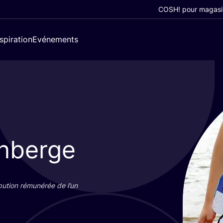
COSH! pour magasi
nspiration
Evénements
nberge
bu­tion rému­né­rée de l’un