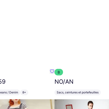
B
Préféré {nom}
59
NO
/
AN
Jeans / Denim
8+
Sacs, ceintures et portefeuilles