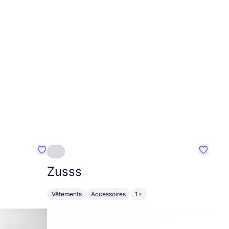
Préféré {nom}
Préféré
Zusss
Vêtements
Accessoires
1+