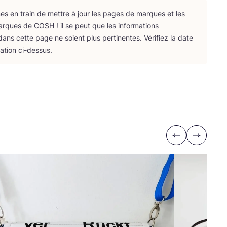
 en train de mettre à jour les pages de marques et les
arques de
COSH
! il se peut que les infor­ma­tions
ans cette page ne soient plus per­ti­nentes. Véri­fiez la date
­ca­tion ci-dessus.
Previous
Next