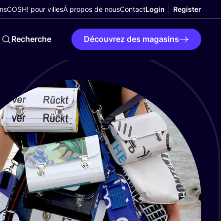
ns
COSH! pour villes
Á propos de nous
Contact
Login
Register
Recherche
Découvrez des magasins