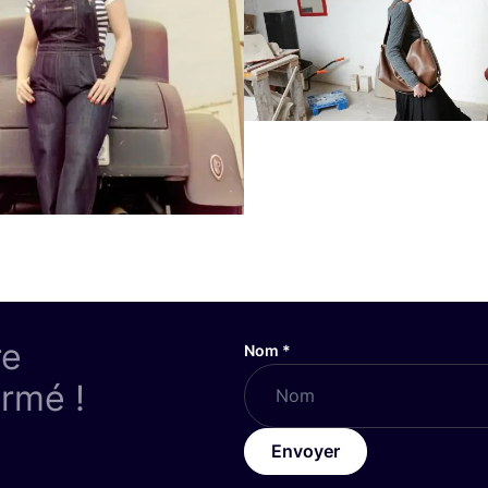
re
Nom
*
ormé !
Envoyer