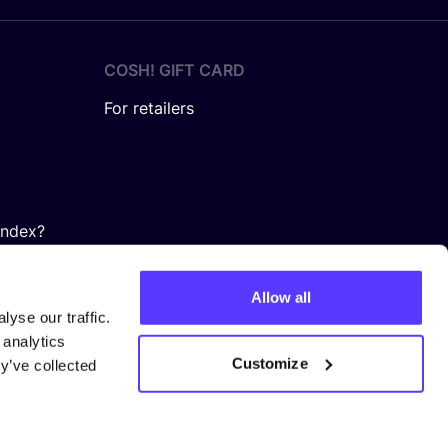
COSH! GIFT CARD
For retailers
Index?
Allow all
yse our traffic.
 analytics
Customize
y’ve collected