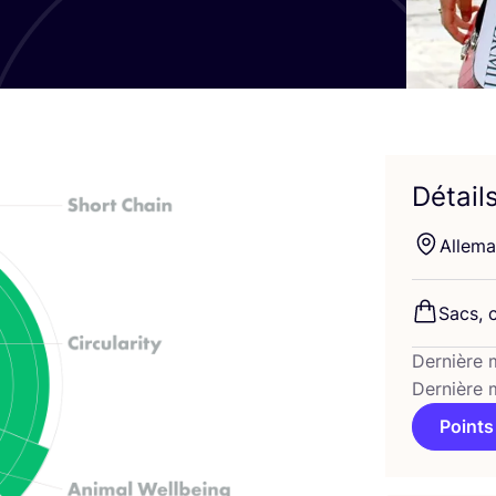
Détail
Alle­m
Sacs, c
Dernière 
Dernière 
Points