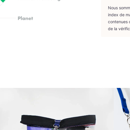
Nous sommes
index de m
conte­nues d
de la véri­fi