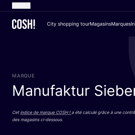
French
English
City shopping tour
Magasins
Marques
I
Dutch
Spanish
German
Croatian
MARQUE
Manufaktur Siebe
Cet
indice de marque
COSH
!
a été cal­cu­lé grâce à une contri­
des maga­sins ci-dessous.