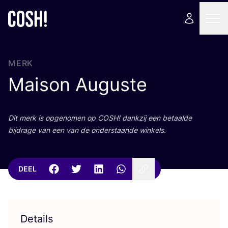
MERK
Maison Auguste
Dit merk is opge­no­men op
COSH
! dank­zij een betaal­de
bij­dra­ge van een van de onder­staan­de winkels.
DEEL
Details