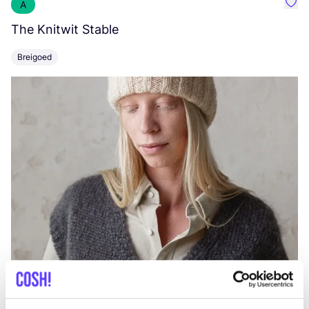
A
Favo
The Knitwit Stable
T
Breigoed