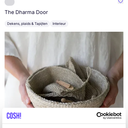
Favo
The Dharma Door
C
Dekens, plaids & Tapijten
Interieur
K