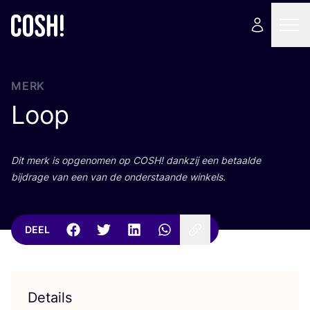
MERK
Loop
Dit merk is opge­no­men op
COSH
! dank­zij een betaal­de
bij­dra­ge van een van de onder­staan­de winkels.
DEEL
Details