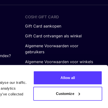
COSH! GIFT CARD
Gift Card aankopen
Gift Card ontvangen als winkel
Algemene Voorwaarden voor
gebruikers
Index?
Algemene Voorwaarden voor winkels
Allow all
yse our traffic.
 analytics
Customize
y’ve collected