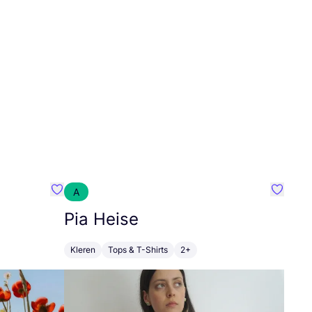
A
Favoriete {naam}
Favorie
Pia Heise
Kleren
Tops & T-Shirts
2+