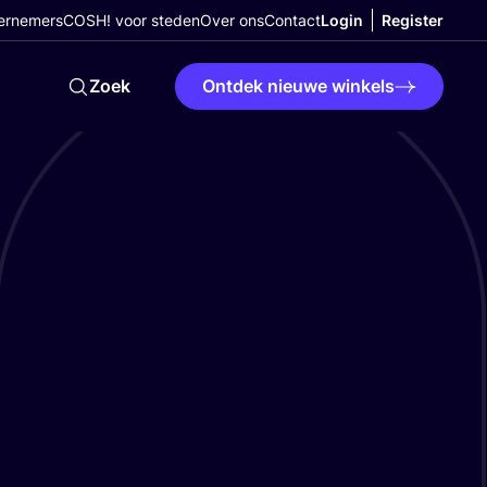
ernemers
COSH! voor steden
Over ons
Contact
Login
Register
Zoek
Ontdek nieuwe winkels