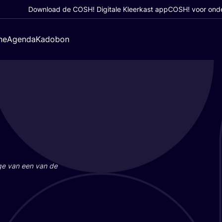
Download de COSH! Digitale Kleerkast app
COSH! voor ond
ne
Agenda
Kadobon
a­ge van een van de