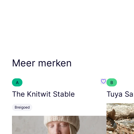
Meer merken
A
B
Favoriete {naa
The Knitwit Stable
Tuya Sa
Breigoed