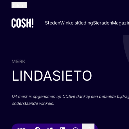
Dutch
English
Steden
Winkels
Kleding
Sieraden
Magazi
French
Spanish
German
Croatian
MERK
LINDASIETO
Dit merk is opge­no­men op
COSH
! dank­zij een betaal­de bij­dr
onder­staan­de winkels.