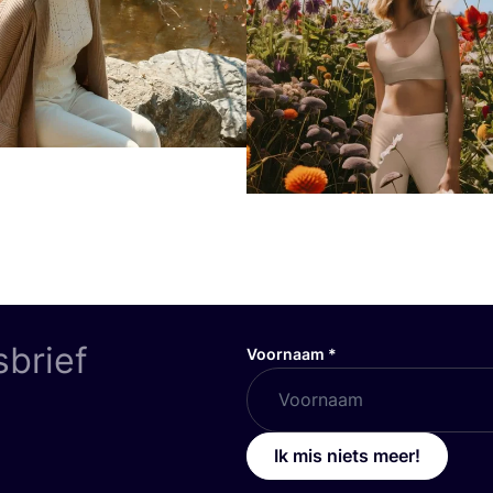
sbrief
Voornaam
*
Ik mis niets meer!