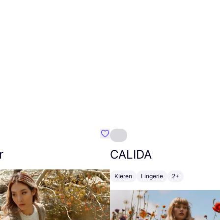
m}
Favoriete {naam}
r
CALIDA
Kleren
Lingerie
2+