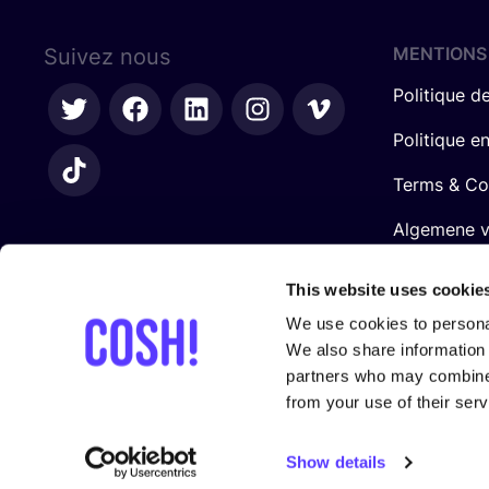
MENTIONS
Suivez nous
Politique de
Politique e
Terms & Co
Algemene 
retailers
This website uses cookie
We use cookies to personal
We also share information 
partners who may combine i
from your use of their serv
Avec le sou­tien de
Show details