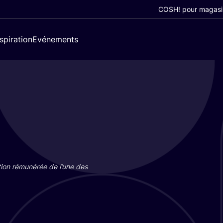
COSH! pour magasi
nspiration
Evénements
tion rému­né­rée de l’une des