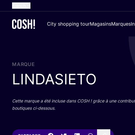
French
English
City shopping tour
Magasins
Marques
I
Dutch
Spanish
German
Croatian
MARQUE
LINDASIETO
Cette marque a été incluse dans
COSH
! grâce à une contri­bu­
bou­tiques ci-dessous.