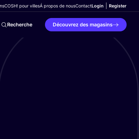
ns
COSH! pour villes
Á propos de nous
Contact
Login
Register
Recherche
Découvrez des magasins