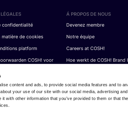
 LÉGALES
Á PROPOS DE NOUS
 confidentialité
Devenez membre
n matière de cookies
Notre équipe
nditions platform
Careers at COSH!
voorwaarden COSH! voor
Hoe werkt de COSH! Brand 
Q&A
s
ise content and ads, to provide social media features and to anal
about your use of our site with our social media, advertising and
t with other information that you’ve provided to them or that the
ices.