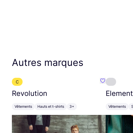
Autres marques
C
Préféré {nom}
Revolution
Element
Vêtements
Hauts et t-shirts
3+
Vêtements