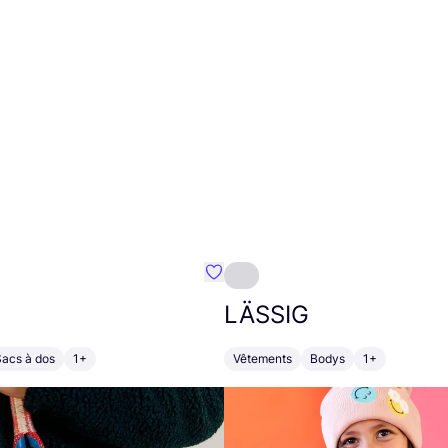
Préféré {nom}
LÄSSIG
Sacs à dos
1+
Vêtements
Bodys
1+