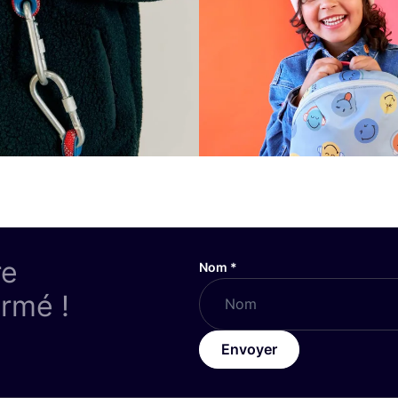
re
Nom
*
ormé !
Envoyer