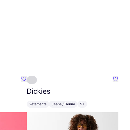
Préféré {nom}
Préféré
Dickies
Vêtements
Jeans / Denim
5+