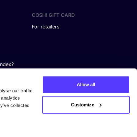
COSH! GIFT CARD
For retailers
Index?
Allow all
yse our traffic.
 analytics
Customize
y’ve collected