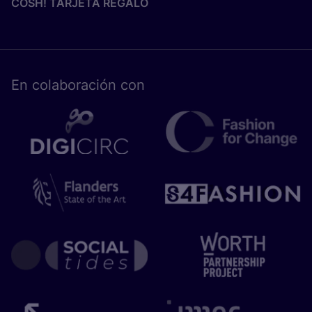
COSH! TARJETA REGALO
En cola­bo­ra­ción con