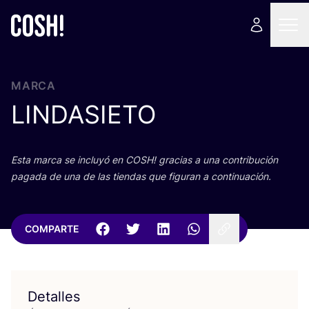
MARCA
LINDASIETO
Esta mar­ca se inclu­yó en
COSH
! gra­cias a una con­tri­bu­ción
paga­da de una de las tien­das que figu­ran a continuación.
COMPARTE
Detalles