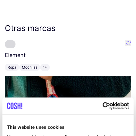
Otras marcas
Favo
Element
C
Ropa
Mochilas
1+
Z
This website uses cookies