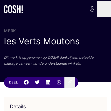
MERK
les Verts Moutons
Dit merk is opge­no­men op
COSH
! dank­zij een betaal­de
bij­dra­ge van een van de onder­staan­de winkels.
DEEL
Details