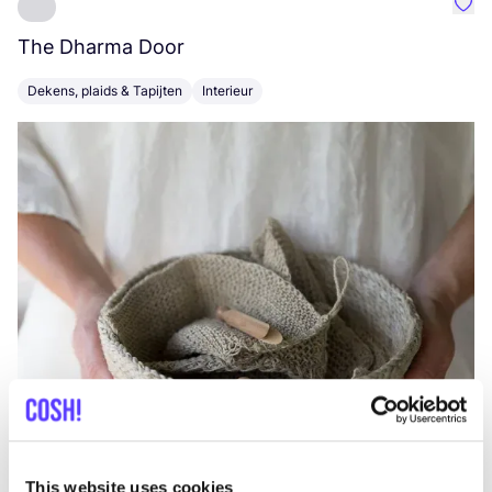
Favo
The Dharma Door
C
Dekens, plaids & Tapijten
Interieur
K
This website uses cookies