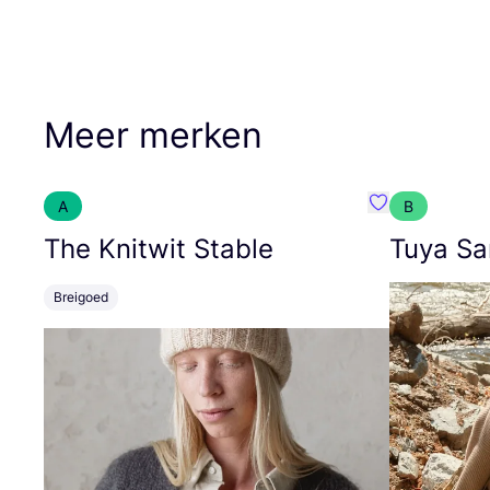
Meer merken
A
B
Favoriete {naa
The Knitwit Stable
Tuya Sa
Breigoed