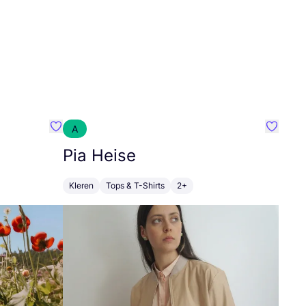
A
Favoriete {naam}
Favorie
Pia Heise
Kleren
Tops & T-Shirts
2+