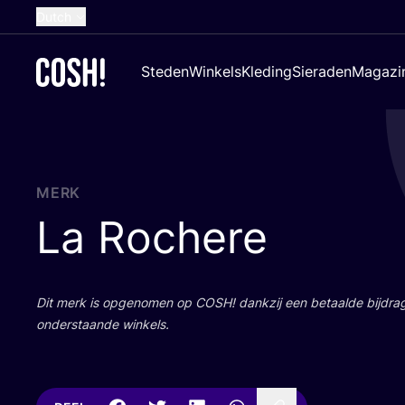
Dutch
English
Steden
Winkels
Kleding
Sieraden
Magazi
French
Spanish
German
Croatian
MERK
La Rochere
Dit merk is opge­no­men op
COSH
! dank­zij een betaal­de bij­dr
onder­staan­de winkels.