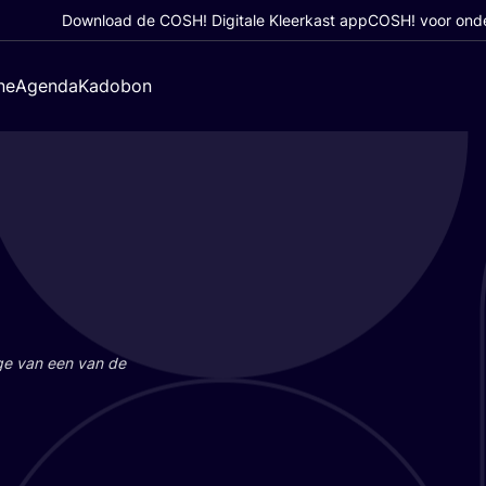
Download de COSH! Digitale Kleerkast app
COSH! voor ond
ne
Agenda
Kadobon
a­ge van een van de