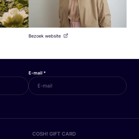
Bezoek website
E-mail
*
COSH! GIFT CARD