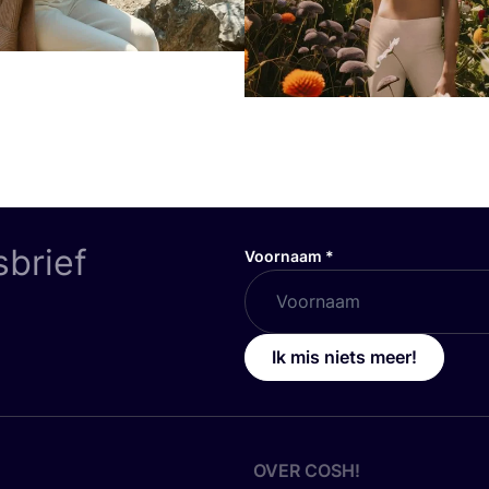
sbrief
Voornaam
*
Ik mis niets meer!
OVER
COSH
!