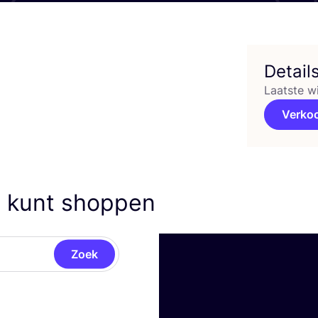
Detail
Laatste w
Verko
e kunt shoppen
Zoek