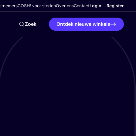
ernemers
COSH! voor steden
Over ons
Contact
Login
Register
Zoek
Ontdek nieuwe winkels