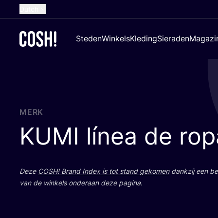
Dutch
English
Steden
Winkels
Kleding
Sieraden
Magazi
French
Spanish
German
Croatian
MERK
KUMI
línea de rop
Deze
COSH
! Brand Index is tot stand geko­men
dank­zij een bet
van de win­kels onder­aan deze pagina.