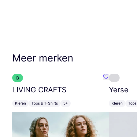
Meer merken
B
Favoriete {naa
LIVING
CRAFTS
Yerse
Kleren
Tops & T-Shirts
5+
Kleren
Tops 