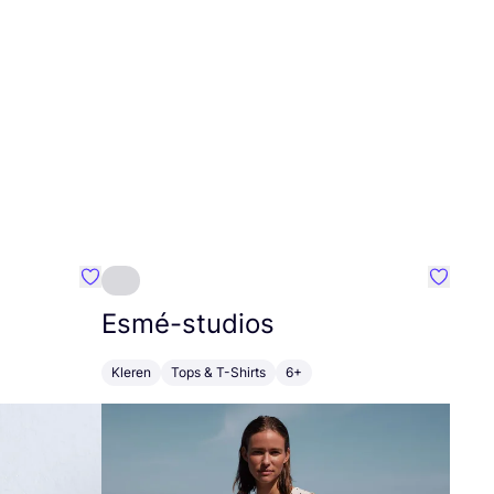
Favoriete {naam}
Favorie
Esmé-studios
Kleren
Tops & T-Shirts
6+