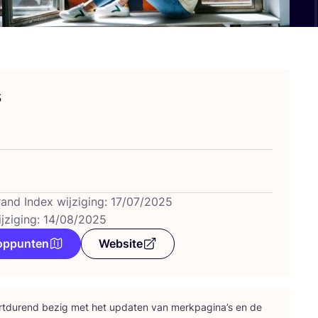
s
rand Index wijziging: 17/07/2025
ijziging: 14/08/2025
oppunten
Website
rt­du­rend bezig met het upda­ten van merk­pa­gi­na’s en de