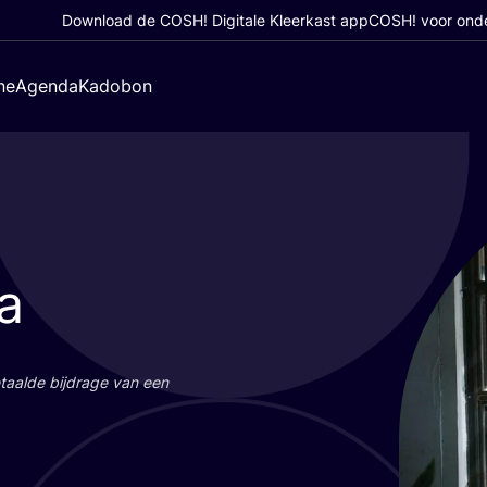
Download de COSH! Digitale Kleerkast app
COSH! voor ond
ne
Agenda
Kadobon
a
aal­de bij­dra­ge van een