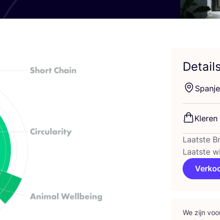
Detail
Span­je
Kle­ren
Laatste B
Laatste w
Verko
We zijn voo