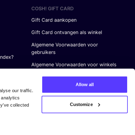
COSH! GIFT CARD
Gift Card aankopen
Gift Card ontvangen als winkel
Algemene Voorwaarden voor
gebruikers
Index?
Algemene Voorwaarden voor winkels
Allow all
yse our traffic.
 analytics
Customize
y’ve collected