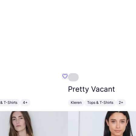
m}
Favoriete {naam}
Pretty Vacant
& T-Shirts
4+
Kleren
Tops & T-Shirts
2+