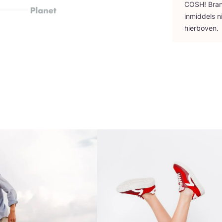
COSH
! Bra
inmid­dels n
hierboven.