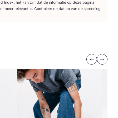
nd Index, het kan zijn dat de infor­ma­tie op deze pagi­na
iet meer rele­vant is. Con­tro­leer de datum van de scree­ning
Previous
Next