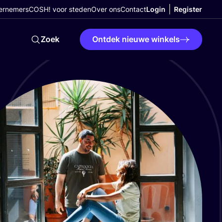
ernemers
COSH! voor steden
Over ons
Contact
Login
Register
Zoek
Ontdek nieuwe winkels