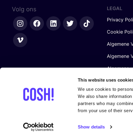
LEGAL
Volg ons
Privacy Pol
Cookie Pol
Algemene V
Algemene V
Algemene 
Retailers
This website uses cookie
We use cookies to personal
We also share information 
partners who may combine i
from your use of their serv
Gesteund door
Show details