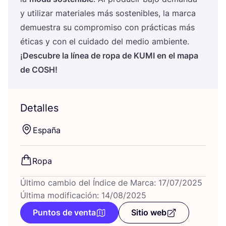
y uti­li­zar mate­ria­les más sos­te­ni­bles, la mar­ca
demues­tra su com­pro­mi­so con prác­ti­cas más
éti­cas y con el cui­da­do del medio ambiente.
¡Des­cu­bre la línea de ropa de
KUMI
en el mapa
de
COSH
!
Detalles
Espa­ña
Ropa
Último cambio del Índice de Marca: 17/07/2025
Última modificación: 14/08/2025
Puntos de venta
Sitio web