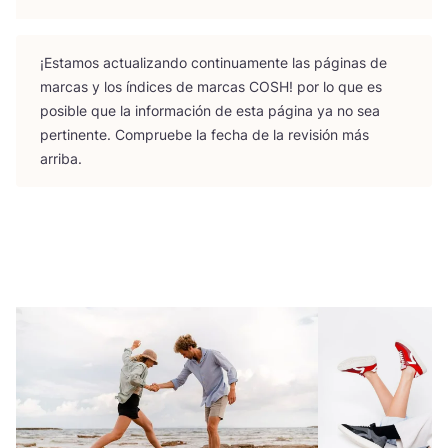
¡Esta­mos actua­li­zan­do con­ti­nua­men­te las pági­nas de
mar­cas y los índi­ces de mar­cas
COSH
! por lo que es
posi­ble que la infor­ma­ción de esta pági­na ya no sea
per­ti­nen­te. Com­prue­be la fecha de la revi­sión más
arriba.