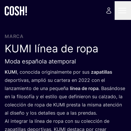
MARCA
KUMI
línea de ropa
Moda española atemporal
KUMI
, cono­ci­da ori­gi­nal­men­te por sus
zapa­ti­llas
depor­ti­vas, amplió su car­te­ra en
2022
con el
lan­za­mien­to de una peque­ña
línea de ropa
. Basán­do­se
en la filo­so­fía y el esti­lo que defi­nie­ron su cal­za­do, la
colec­ción de ropa de
KUMI
pres­ta la mis­ma aten­ción
al dise­ño y los deta­lles que a las prendas.
Al inte­grar la línea de ropa con su colec­ción de
zapa­ti­llas depor­ti­vas,
KUMI
des­ta­ca por crear