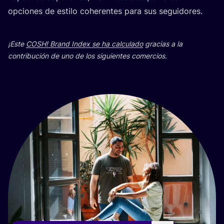
opcio­nes de esti­lo cohe­ren­tes para sus seguidores.
¡Este
COSH
! Brand Index se ha cal­cu­la­do
gra­cias a la
con­tri­bu­ción de uno de los siguien­tes comercios.