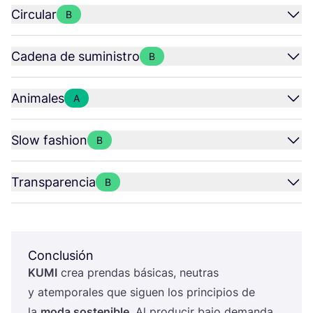
Circular
B
Cadena de suministro
B
Animales
A
Slow fashion
B
Transparencia
B
Conclusión
KUMI
crea pren­das bási­cas, neu­tras
y atem­po­ra­les que siguen los prin­ci­pios de
la
moda sos­te­ni­ble
. Al pro­du­cir bajo deman­da