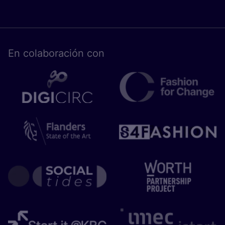
En cola­bo­ra­ción con