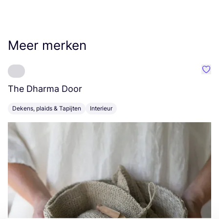
Meer merken
Favo
The Dharma Door
C
Dekens, plaids & Tapijten
Interieur
K