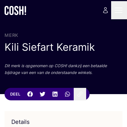
MERK
Kili Siefart Keramik
Dit merk is opge­no­men op
COSH
! dank­zij een betaal­de
bij­dra­ge van een van de onder­staan­de winkels.
DEEL
Details