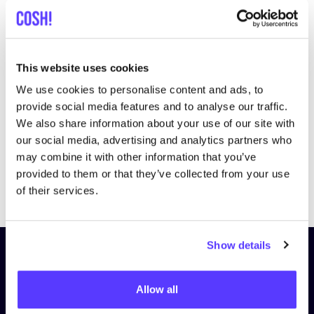
This website uses cookies
We use cookies to personalise content and ads, to
provide social media features and to analyse our traffic.
We also share information about your use of our site with
our social media, advertising and analytics partners who
may combine it with other information that you’ve
provided to them or that they’ve collected from your use
Previous
Next
of their services.
Show details
Schrijf je in op onze nieuwsbrief
en blijf op de hoogte!
Allow all
Voornaam
*