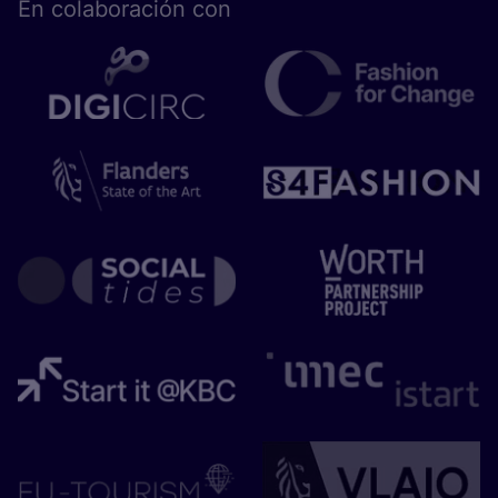
En cola­bo­ra­ción con