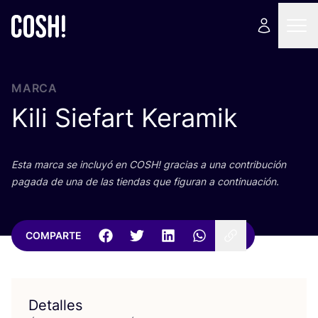
MARCA
Kili Siefart Keramik
Esta mar­ca se inclu­yó en
COSH
! gra­cias a una con­tri­bu­ción
paga­da de una de las tien­das que figu­ran a continuación.
COMPARTE
Detalles