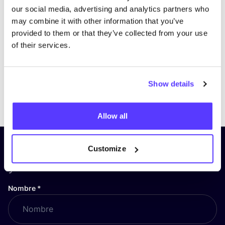
our social media, advertising and analytics partners who
may combine it with other information that you’ve
provided to them or that they’ve collected from your use
of their services.
Show details
Previous
Next
Allow all
¡Suscríbete a nuestro boletín
Customize
y mantente informado!
Nombre
*