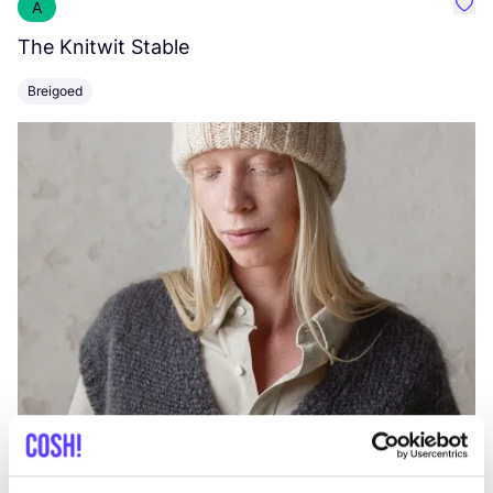
A
Favo
The Knitwit Stable
T
Breigoed