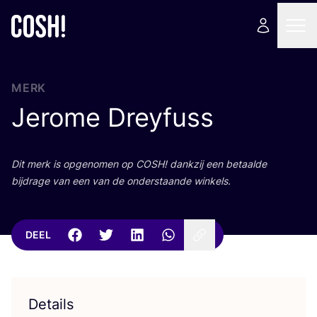
MERK
Jerome Dreyfuss
Dit merk is opge­no­men op
COSH
! dank­zij een betaal­de
bij­dra­ge van een van de onder­staan­de winkels.
DEEL
Details