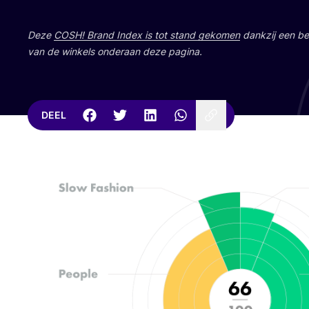
Deze
COSH
! Brand Index is tot stand geko­men
dank­zij een bet
van de win­kels onder­aan deze pagina.
DEEL