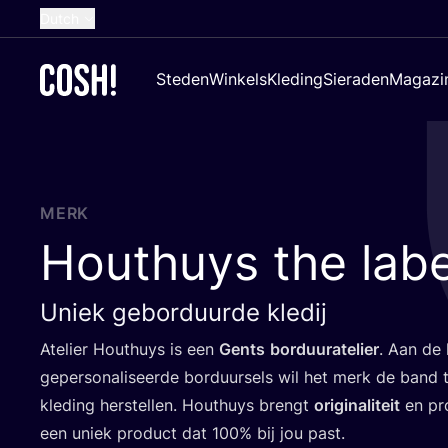
Dutch
English
Steden
Winkels
Kleding
Sieraden
Magazi
French
Spanish
German
Croatian
MERK
Houthuys the labe
Uniek geborduurde kledij
Ate­lier Hout­huys is een
Gents
bor­duur­ate­lier
. Aan de 
geper­so­na­li­seer­de bor­duur­sels wil het merk de band
kle­ding her­stel­len. Hout­huys brengt
ori­gi­na­li­teit
en pro­
een uniek pro­duct dat
100
% bij jou past.