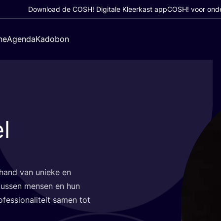
Download de COSH! Digitale Kleerkast app
COSH! voor ond
ne
Agenda
Kadobon
l
hand van unie­ke en
 tus­sen men­sen en hun
fes­si­o­na­li­teit samen tot