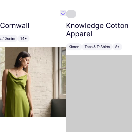
m}
Favoriete {naam}
 Cornwall
Knowledge Cotton
Apparel
s / Denim
14+
Kleren
Tops & T-Shirts
8+