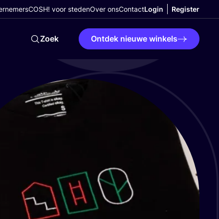
ernemers
COSH! voor steden
Over ons
Contact
Login
Register
Zoek
Ontdek nieuwe winkels