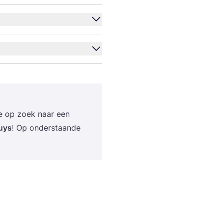
je op zoek naar een
uys
! Op onder­staan­de