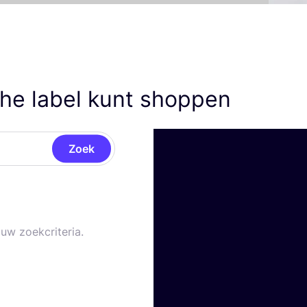
he label kunt shoppen
Zoek
uw zoekcriteria.