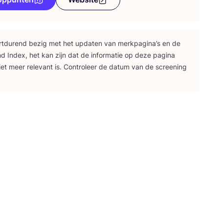
rt­du­rend bezig met het upda­ten van merk­pa­gi­na’s en de
nd Index, het kan zijn dat de infor­ma­tie op deze pagi­na
iet meer rele­vant is. Con­tro­leer de datum van de scree­ning