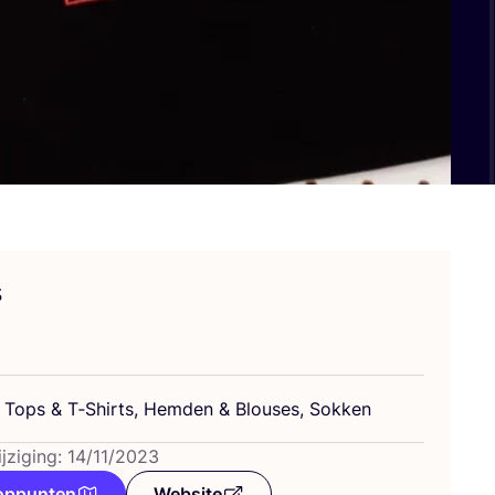
s
n, Tops
&
T‑Shirts, Hem­den
&
Blou­ses, Sokken
jziging: 14/11/2023
oppunten
Website