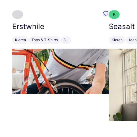
B
Favoriete {naa
Erstwhile
Seasalt
Kleren
Tops & T-Shirts
3+
Kleren
Jean