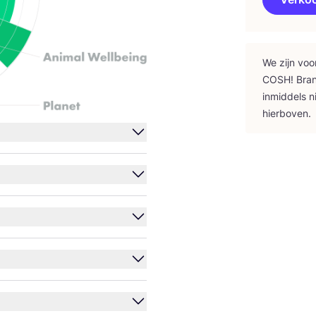
We zijn voo
COSH
! Bra
inmid­dels n
hierboven.