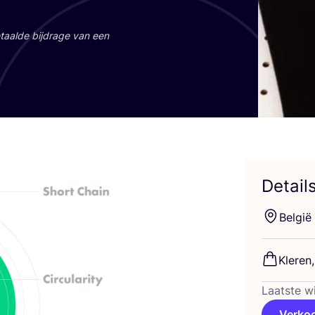
aal­de bij­dra­ge van een
Detail
Bel­gië
Kle­re
Laatste wi
Verko