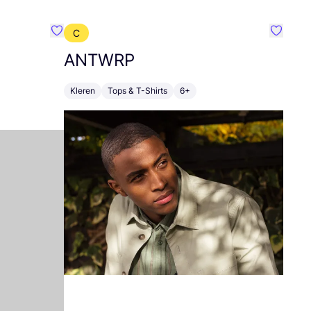
C
Favoriete {naam}
Favorie
ANTWRP
Kleren
Tops & T-Shirts
6+