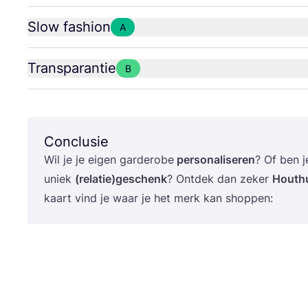
Slow fashion
A
Transparantie
B
Conclusie
Wil je je eigen gar­de­ro­be
per­so­na­li­se­ren
? Of ben 
uniek
(relatie)geschenk
? Ont­dek dan zeker
Hout­h
kaart vind je waar je het merk kan shoppen: