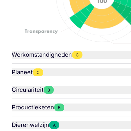
Werkomstandigheden
C
Planeet
C
Circulariteit
B
Productieketen
B
Dierenwelzijn
A