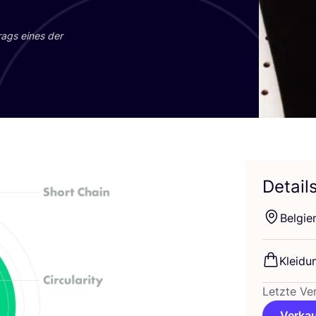
trags eines der
Detail
Bel­gi­e
Klei­du
Letzte Ve
Verkau