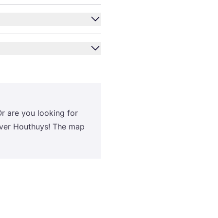
Or are you loo­king for
co­ver Hout­huys! The map