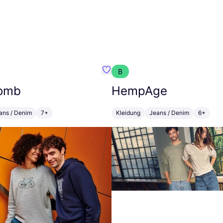
B
Choses
Favorit Greenbomb
omb
HempAge
ans / Denim
7+
Kleidung
Jeans / Denim
6+