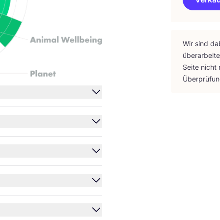
Wir sind da
über­ar­bei­
Sei­te nicht
Über­prü­fu