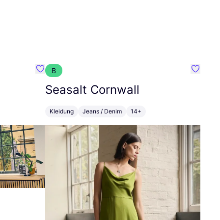
B
Favorit HempAge
Favorit
Seasalt Cornwall
Kleidung
Jeans / Denim
14+