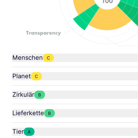
Menschen
C
Planet
C
Zirkulär
B
Lieferkette
B
Tier
A