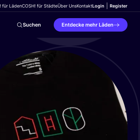
 für Läden
COSH! für Städte
Über Uns
Kontakt
Login
Register
Suchen
Entdecke mehr Läden