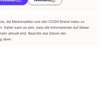
bei, die Mar­ken­sei­ten und den
COSH
! Brand Index zu
ten. Daher kann es sein, dass die Infor­ma­tio­nen auf die­ser
 mehr aktu­ell sind. Beach­te das Datum der
ng oben.