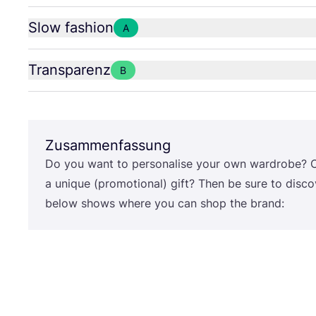
Slow fashion
A
Transparenz
B
Zusammenfassung
Do you want to per­so­na­li­se your own ward­ro­be? 
a uni­que (pro­mo­tio­nal) gift? Then be sure to dis­
below shows whe­re you can shop the brand: