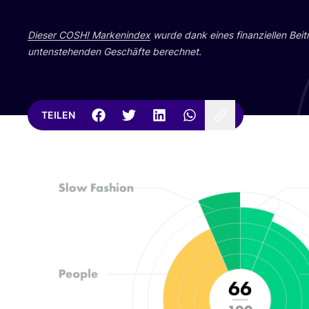
Die­ser
COSH
! Mar­ken­in­dex
wur­de dank eines finan­zi­el­len Bei­
unten­ste­hen­den Geschäf­te berechnet.
TEILEN