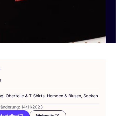
s
n
ng, Ober­tei­le
&
T‑Shirts, Hem­den
&
Blu­sen, Socken
ränderung: 14/11/2023
fsstellen
Webseite