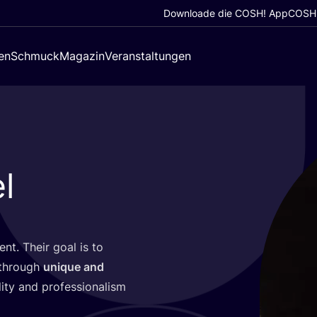
Downloade die COSH! App
COSH!
en
Schmuck
Magazin
Veranstaltungen
l
ent. Their goal is to
g through
uni­que and
i­ty and pro­fes­sio­na­lism