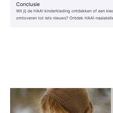
Conclusie
Wil jij de
HAA
! kin­der­kle­ding ont­dek­ken of een kle
omto­ve­ren tot iets nieuws? Ont­dek
HAA
!-naaiateli