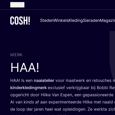
Dutch
English
Steden
Winkels
Kleding
Sieraden
Magazi
French
Spanish
German
Croatian
MERK
HAA
!
HAA
! Is een
naai­ate­lier
voor maat­werk en retou­ches 
kin­der­kle­ding­merk
exclu­sief ver­krijg­baar bij Bob­bi R
opge­richt door Hil­ke Van Espen, een gepas­si­o­neer­de n
Al van kinds af aan expe­ri­men­teer­de Hil­ke met naald
de loop der jaren heel wat oplei­din­gen. Ze werk­te zich