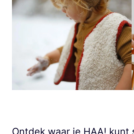
Ontdek waar je
HAA
! kunt