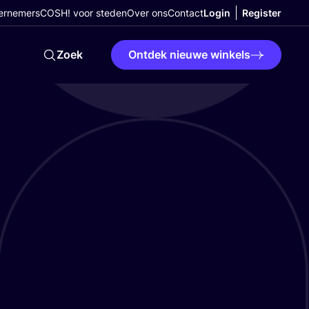
ernemers
COSH! voor steden
Over ons
Contact
Login
Register
Zoek
Ontdek nieuwe winkels