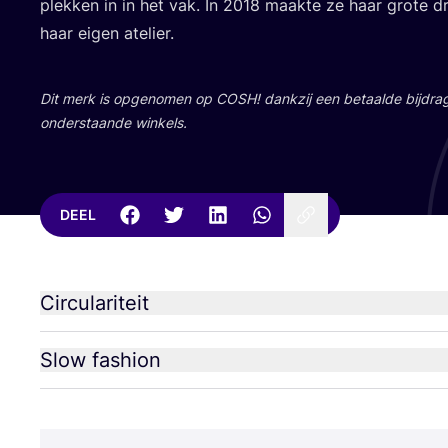
plek­ken in in het vak. In
2018
maak­te ze haar gro­te 
haar eigen atelier.
Dit merk is opge­no­men op
COSH
! dank­zij een betaal­de bij­dr
onder­staan­de winkels.
DEEL
Circulariteit
Slow fashion