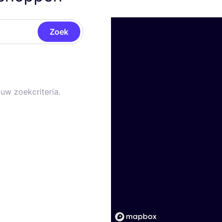
Zoek
uw zoekcriteria.