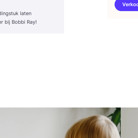
Verko
­ding­stuk laten
er bij Bob­bi Ray!