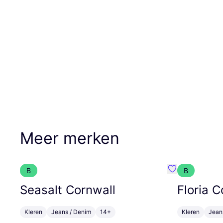
Meer merken
B
B
Favoriete {naa
Seasalt Cornwall
Floria C
Kleren
Jeans / Denim
14+
Kleren
Jean