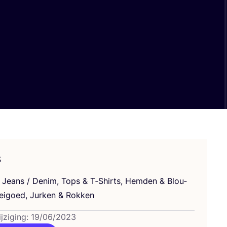
s
n, Jeans / Denim, Tops
&
T‑Shirts, Hem­den
&
Blou­
ei­goed, Jur­ken
&
Rokken
ijziging: 19/06/2023