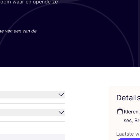
droom waar en open­de ze
a­ge van een van de
Detail
Kle­re
ses, Br
Laatste w