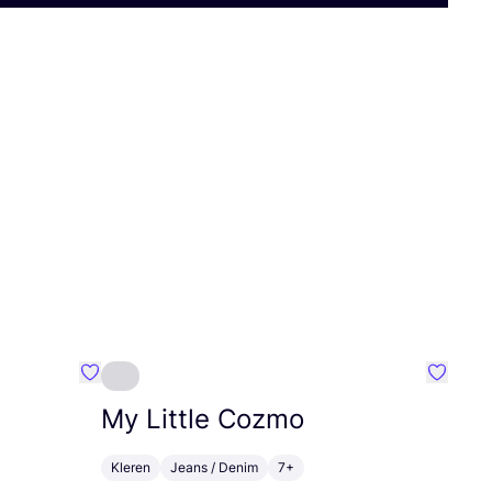
Favoriete {naam}
Favorie
My Little Cozmo
Kleren
Jeans / Denim
7+