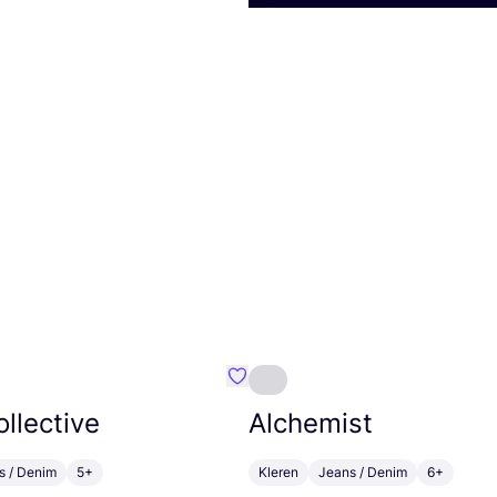
m}
Favoriete {naam}
ollective
Alchemist
s / Denim
5+
Kleren
Jeans / Denim
6+