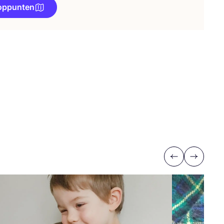
oppunten
Previous
Next