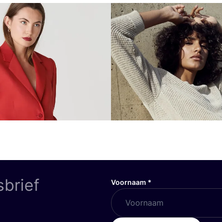
sbrief
Voornaam
*