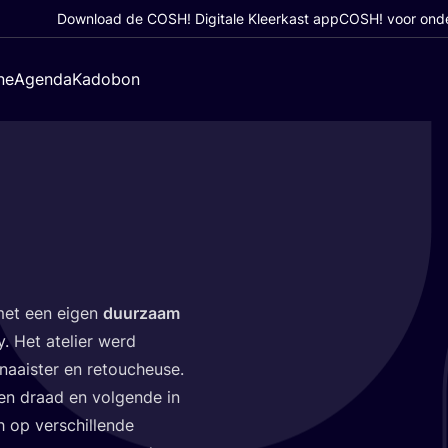
Download de COSH! Digitale Kleerkast app
COSH! voor ond
ne
Agenda
Kadobon
met een eigen
duur­zaam
ay. Het ate­lier werd
aai­ster en retou­che­u­se.
 en draad en vol­gen­de in
 op ver­schil­len­de