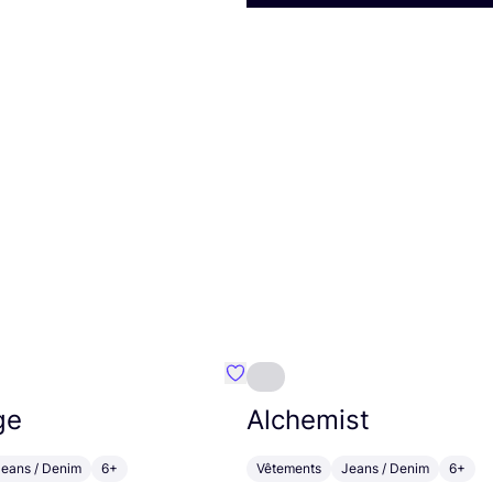
Préféré {nom}
ge
Alchemist
Jeans / Denim
6+
Vêtements
Jeans / Denim
6+