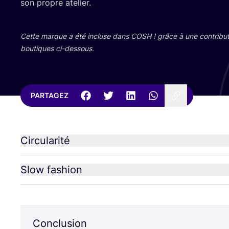
son propre atelier.
Cette marque a été incluse dans
COSH
! grâce à une contri­bu­
bou­tiques ci-dessous.
PARTAGEZ
Circularité
Slow fashion
Conclusion