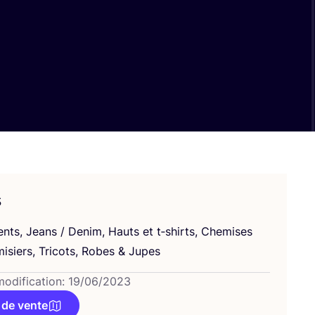
s
ents, Jeans / Denim, Hauts et t‑shirts, Che­mises
i­siers, Tri­cots, Robes
&
Jupes
modification: 19/06/2023
 de vente