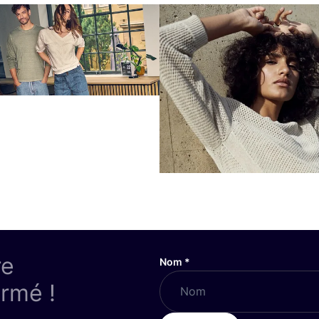
re
Nom
*
ormé !