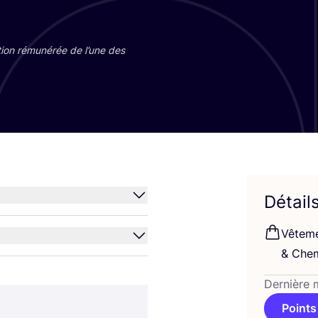
tion rému­né­rée de l’une des
Détail
Vête­m
&
Che­m
Dernière 
Points