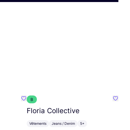
B
Préféré {nom}
Préféré
Floria Collective
Vêtements
Jeans / Denim
5+