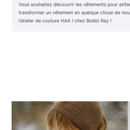
Vous sou­hai­tez décou­vrir les vête­ments pour enf
trans­for­mer un vête­ment en quelque chose de nou
l’a­te­lier de cou­ture
HAA
! chez Bob­bi Ray !