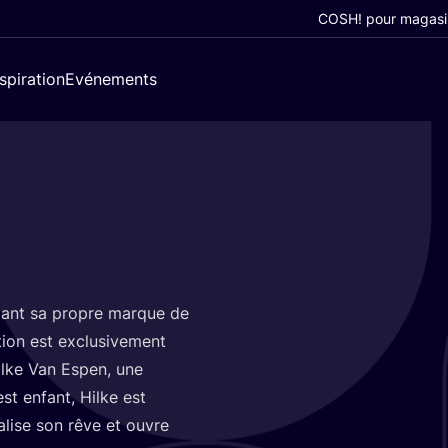
COSH! pour magasi
nspiration
Evénements
­dant sa propre marque de
­tion est exclu­si­ve­ment
 Hilke Van Espen, une
est enfant, Hilke est
éa­lise son rêve et ouvre