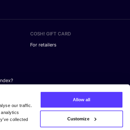
COSH! GIFT CARD
For retailers
Index?
Allow all
yse our traffic.
 analytics
Customize
y’ve collected