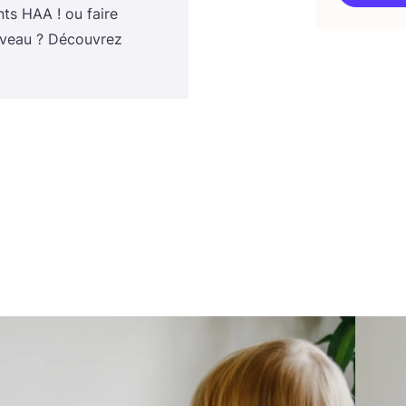
ants
HAA
! ou faire
­veau ? Décou­vrez