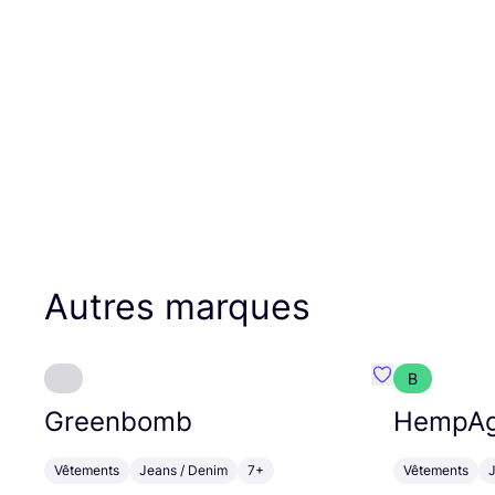
Autres marques
B
Préféré {nom}
Greenbomb
HempA
Vêtements
Jeans / Denim
7+
Vêtements