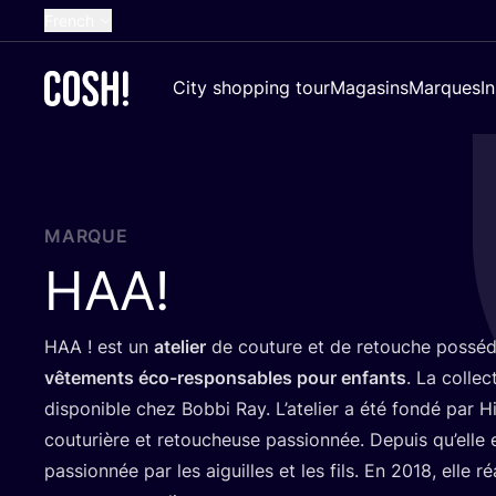
French
English
City shopping tour
Magasins
Marques
I
Dutch
Spanish
German
Croatian
MARQUE
HAA
!
HAA
! est un
ate­lier
de cou­ture et de retouche pos­sé
vête­ments éco-res­pon­sables pour enfants
. La col­lec
dis­po­nible chez Bob­bi Ray. L’a­te­lier a été fon­dé par
cou­tu­rière et retou­cheuse pas­sion­née. Depuis qu’elle 
pas­sion­née par les aiguilles et les fils. En
2018
, elle r