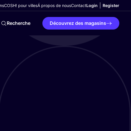
ns
COSH! pour villes
Á propos de nous
Contact
Login
Register
Recherche
Découvrez des magasins