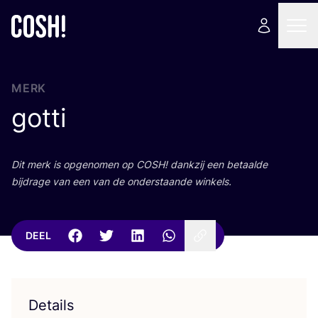
MERK
gotti
Dit merk is opge­no­men op
COSH
! dank­zij een betaal­de
bij­dra­ge van een van de onder­staan­de winkels.
DEEL
Details