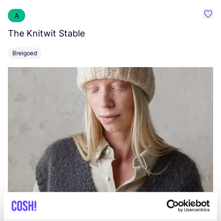
A
Favo
The Knitwit Stable
T
Breigoed