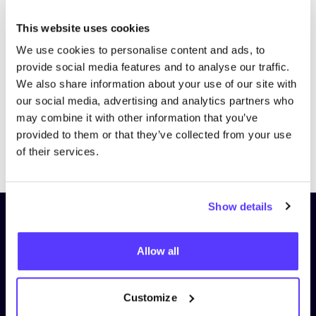
Bezoek website
This website uses cookies
We use cookies to personalise content and ads, to
provide social media features and to analyse our traffic.
We also share information about your use of our site with
our social media, advertising and analytics partners who
may combine it with other information that you’ve
provided to them or that they’ve collected from your use
Previous
Next
of their services.
Show details
Schrijf je in op onze nieuwsbrief
en blijf op de hoogte!
Allow all
Voornaam
*
Customize