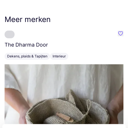
Meer merken
Favo
The Dharma Door
C
Dekens, plaids & Tapijten
Interieur
K