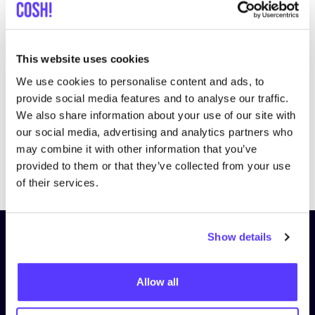
This website uses cookies
We use cookies to personalise content and ads, to
provide social media features and to analyse our traffic.
We also share information about your use of our site with
our social media, advertising and analytics partners who
may combine it with other information that you’ve
Previous
Next
provided to them or that they’ve collected from your use
of their services.
Show details
Schrijf je in op onze nieuwsbrief
en blijf op de hoogte!
Allow all
Voornaam
*