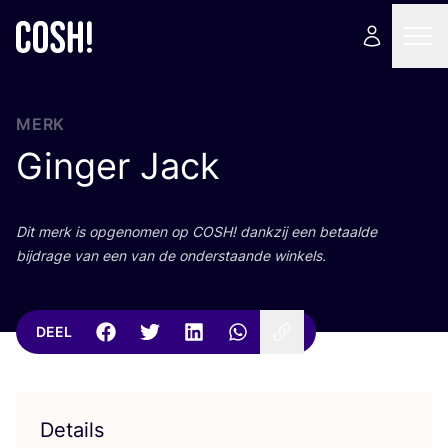
MERK
Ginger Jack
Dit merk is opge­no­men op
COSH
! dank­zij een betaal­de
bij­dra­ge van een van de onder­staan­de winkels.
DEEL
Details