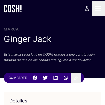
MARCA
Ginger Jack
Esta mar­ca se inclu­yó en
COSH
! gra­cias a una con­tri­bu­ción
paga­da de una de las tien­das que figu­ran a continuación.
COMPARTE
Detalles