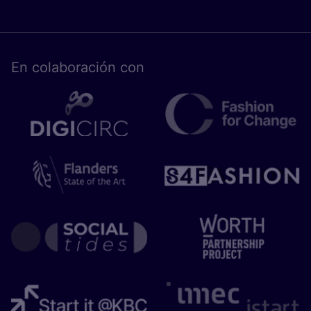
En cola­bo­ra­ción con