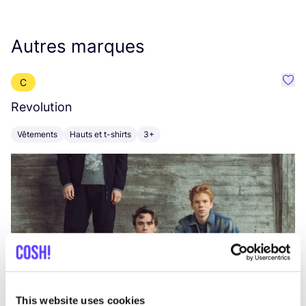
Autres marques
C
Préf
Revolution
E
Vêtements
Hauts et t-shirts
3+
V
This website uses cookies