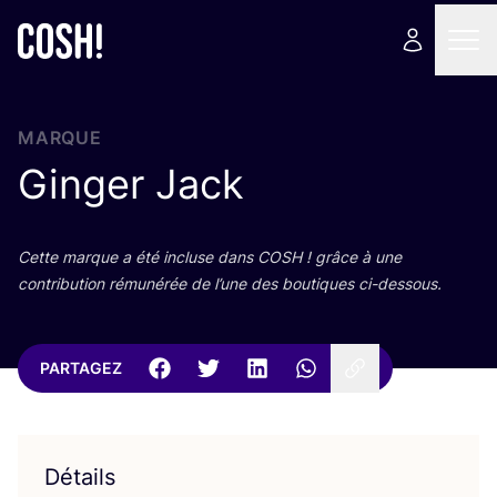
MARQUE
Ginger Jack
Cette marque a été incluse dans
COSH
! grâce à une
contri­bu­tion rému­né­rée de l’une des bou­tiques ci-dessous.
PARTAGEZ
Détails