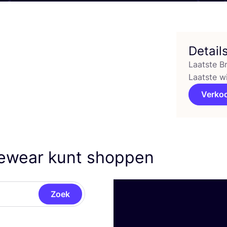
Detail
Laatste B
Laatste w
Verko
yewear kunt shoppen
Zoek