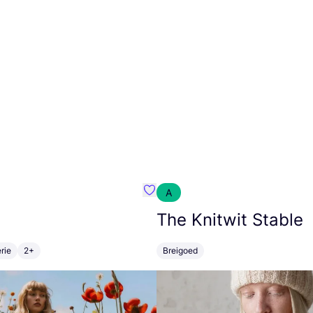
A
m}
Favoriete {naam}
The Knitwit Stable
rie
2+
Breigoed