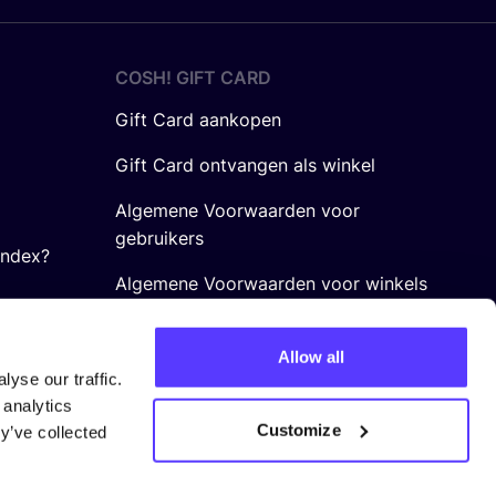
COSH! GIFT CARD
Gift Card aankopen
Gift Card ontvangen als winkel
Algemene Voorwaarden voor
gebruikers
Index?
Algemene Voorwaarden voor winkels
Allow all
yse our traffic.
 analytics
Customize
y’ve collected