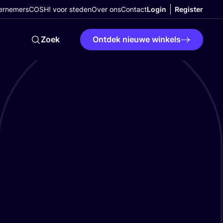
ernemers
COSH! voor steden
Over ons
Contact
Login
Register
Zoek
Ontdek nieuwe winkels