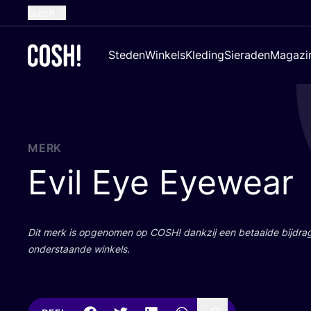
Dutch
English
Steden
Winkels
Kleding
Sieraden
Magazi
French
Spanish
German
Croatian
MERK
Evil Eye Eyewear
Dit merk is opge­no­men op
COSH
! dank­zij een betaal­de bij­dr
onder­staan­de winkels.