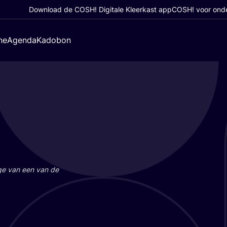
Download de COSH! Digitale Kleerkast app
COSH! voor ond
ne
Agenda
Kadobon
a­ge van een van de