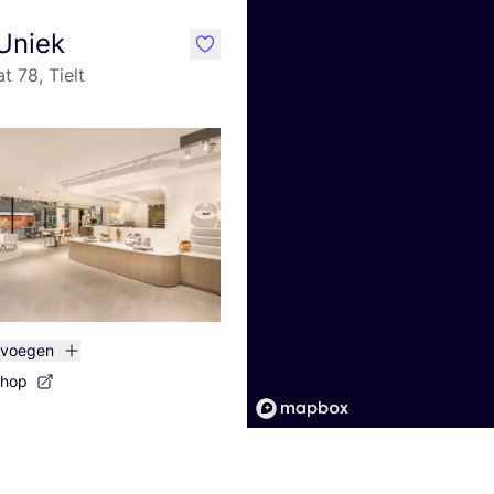
Uniek
like
at 78, Tielt
evoegen
shop