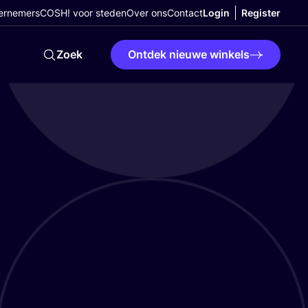
ernemers
COSH! voor steden
Over ons
Contact
Login
Register
Zoek
Ontdek nieuwe winkels