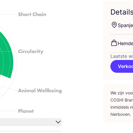
Detail
Span­je
Hem­d
Laatste wi
Verko
We zijn voo
COSH
! Bra
inmid­dels n
hierboven.