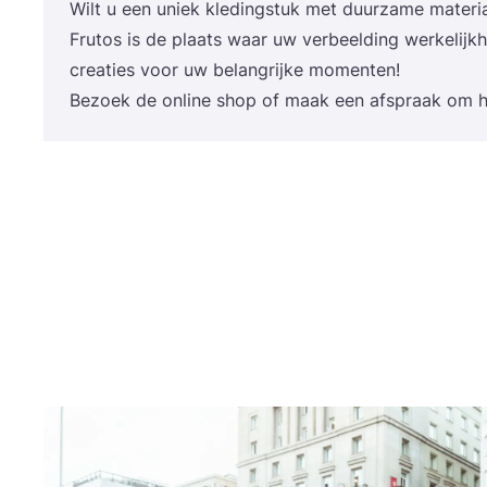
Wilt u een uniek kle­ding­stuk met duur­za­me mate­ri­a­
Fru­tos is de plaats waar uw ver­beel­ding wer­ke­lijk­
cre­a­ties voor uw belang­rij­ke momenten!
Bezoek de onli­ne shop of maak een afspraak om he