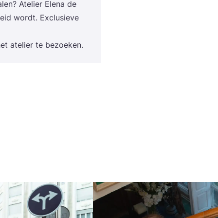
len? Ate­lier Ele­na de
heid wordt. Exclu­sie­ve
t ate­lier te bezoeken.