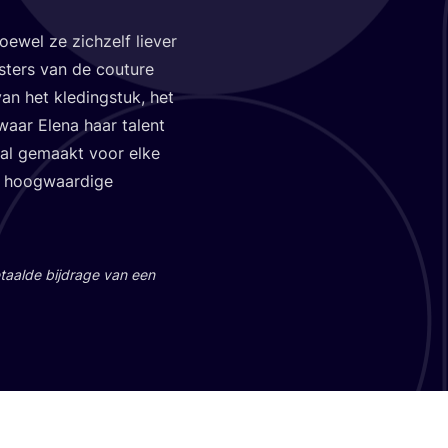
e­wel ze zich­zelf lie­ver
s­ters van de cou­tu­re
n het kle­ding­stuk, het
aar Ele­na haar talent
i­aal gemaakt voor elke
hoog­waar­di­ge
aal­de bij­dra­ge van een