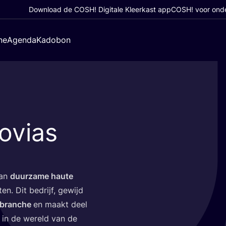
Download de COSH! Digitale Kleerkast app
COSH! voor ond
ne
Agenda
Kadobon
ovias
aan
duur­za­me hau­te
­ten. Dit bedrijf, gewijd
­bran­che
en maakt deel
t in de wereld van de