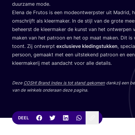
duur­za­me mode.
Ele­na de Fru­tos is een mode­ont­werp­ster uit Madrid, ho
omschrijft als kleer­ma­ker. In de stijl van de gro­te mee
beheerst de kleer­ma­ker de kunst van het ont­wer­pen va
maken van het patroon en het op maat maken. Dit is w
toont. Zij ont­werpt
exclu­sie­ve kle­ding­stuk­ken
, spe­c
per­soon, gemaakt met een uit­ste­kend patroon en een 
kleer­ma­ke­rij met aan­dacht voor alle details.
Deze
COSH
! Brand Index is tot stand geko­men
dank­zij een bet
van de win­kels onder­aan deze pagina.
DEEL