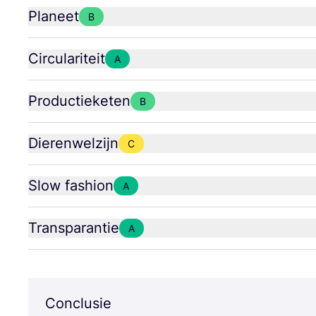
Planeet
B
Circulariteit
A
Productieketen
B
Dierenwelzijn
C
Slow fashion
A
Transparantie
A
Conclusie