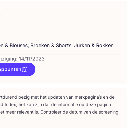
s
en
&
Blou­ses, Broe­ken
&
Shorts, Jur­ken
&
Rokken
jziging: 14/11/2023
oppunten
rt­du­rend bezig met het upda­ten van merk­pa­gi­na’s en de
nd Index, het kan zijn dat de infor­ma­tie op deze pagi­na
iet meer rele­vant is. Con­tro­leer de datum van de scree­ning