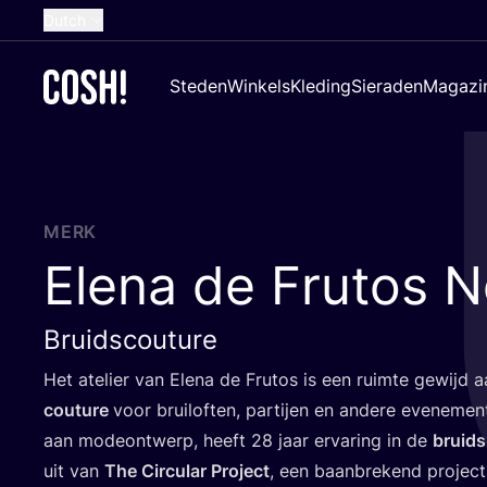
Dutch
English
Steden
Winkels
Kleding
Sieraden
Magazi
French
Spanish
German
Croatian
MERK
Elena de Frutos N
Bruidscouture
Het ate­lier van Ele­na de Fru­tos is een ruim­te gewijd 
cou­tu­re
voor brui­lof­ten, par­tij­en en ande­re eve­ne­men
aan mode­ont­werp, heeft
28
jaar erva­ring in de
bruids
uit van
The Cir­cu­lar Pro­ject
, een baan­bre­kend pro­jec