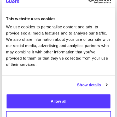
This website uses cookies
We use cookies to personalise content and ads, to
provide social media features and to analyse our traffic.
We also share information about your use of our site with
our social media, advertising and analytics partners who
Aan route toevoegen
Bezoek webshop
may combine it with other information that you’ve
provided to them or that they’ve collected from your use
Conscious Fashion Store
of their services.
like
Alte Potsdamer Straße 7, Berlin
Kleding
Schoenen
+2
Show details
Allow all