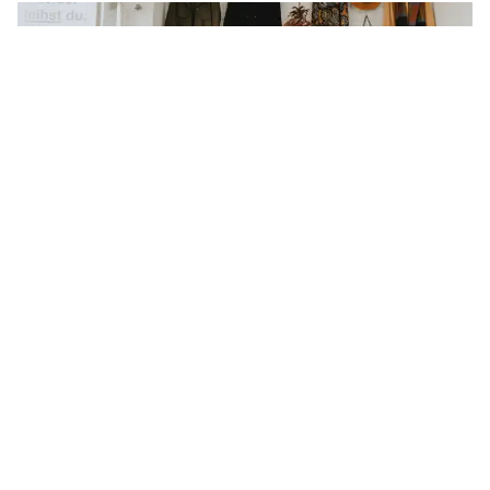
Aan route toevoegen
Bezoek webshop
Rosenblatt & Fabeltiere
like
Clemens-Schultz-Straße 43, Hamburg
Kleding
Accessories