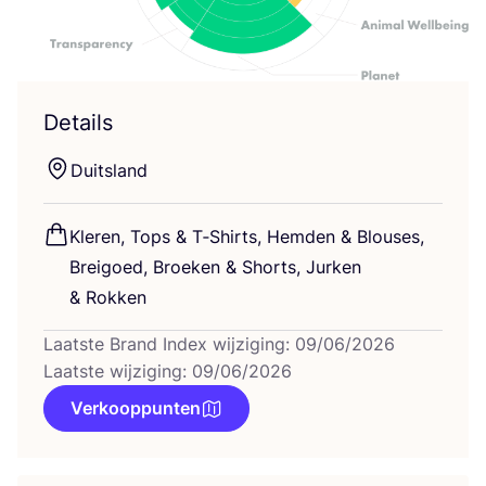
Details
Duits­land
Kle­ren, Tops
&
T‑Shirts, Hem­den
&
Blou­ses,
Brei­goed, Broe­ken
&
Shorts, Jur­ken
&
Rokken
Laatste Brand Index wijziging: 09/06/2026
Laatste wijziging: 09/06/2026
Verkooppunten