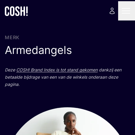
MERK
Armedangels
Deze
COSH
! Brand Index is tot stand geko­men
dank­zij een
betaal­de bij­dra­ge van een van de win­kels onder­aan deze
pagina.