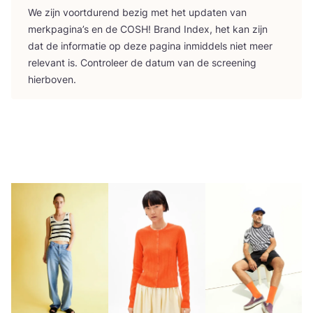
We zijn voort­du­rend bezig met het upda­ten van
merk­pa­gi­na’s en de
COSH
! Brand Index, het kan zijn
dat de infor­ma­tie op deze pagi­na inmid­dels niet meer
rele­vant is. Con­tro­leer de datum van de scree­ning
hierboven.