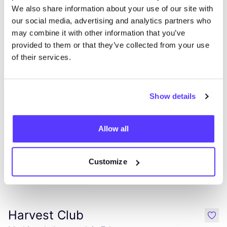
Aan route toevoegen
Bezoek webshop
We also share information about your use of our site with
our social media, advertising and analytics partners who
may combine it with other information that you’ve
My Melonade
like
provided to them or that they’ve collected from your use
Merestraat 8, Riemst
of their services.
Kleding
Schoenen
+1
Show details
Allow all
Customize
Aan route toevoegen
Bezoek webshop
Harvest Club
like