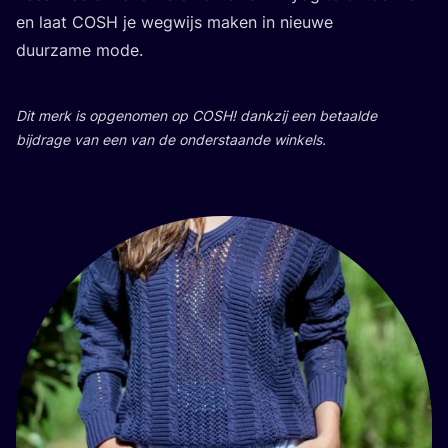
en laat
COSH
je weg­wijs maken in nieu­we
duur­za­me mode.
Dit merk is opge­no­men op
COSH
! dank­zij een betaal­de
bij­dra­ge van een van de onder­staan­de winkels.