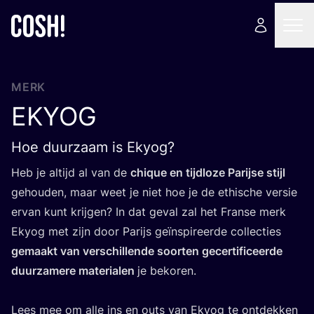
MERK
EKYOG
Hoe duurzaam is Ekyog?
Heb je altijd al van de
chi­que en tijd­lo­ze Parij­se stijl
gehou­den, maar weet je niet hoe je de ethi­sche ver­sie
ervan kunt krij­gen? In dat geval zal het Fran­se merk
Eky­og met zijn door Parijs geïn­spi­reer­de col­lec­ties
gemaakt van ver­schil­len­de soor­ten gecer­ti­fi­ceer­de
duur­za­me­re mate­ri­a­len
je beko­ren.
Lees mee om alle ins en outs van Eky­og te ont­dek­ken