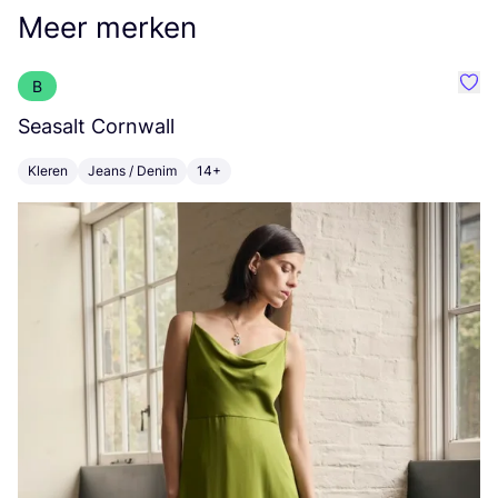
Meer merken
B
Favo
Seasalt Cornwall
A
Kleren
Jeans / Denim
14+
K