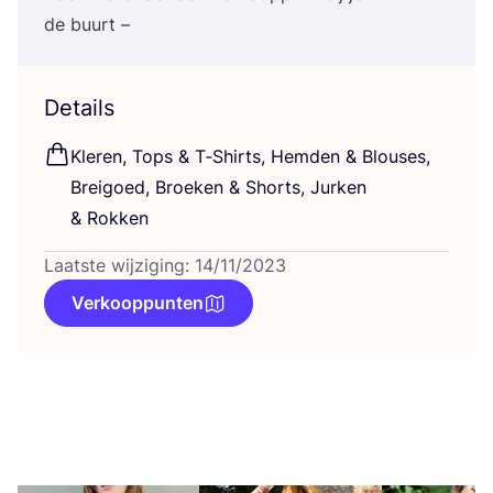
de buurt –
Details
Kle­ren, Tops
&
T‑Shirts, Hem­den
&
Blou­ses,
Brei­goed, Broe­ken
&
Shorts, Jur­ken
&
Rokken
Laatste wijziging: 14/11/2023
Verkooppunten