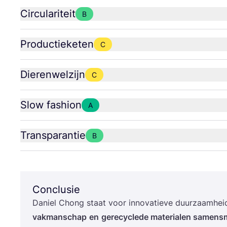
Circulariteit
B
Productieketen
C
Dierenwelzijn
C
Slow fashion
A
Transparantie
B
Conclusie
Daniel Chong staat voor inno­va­tie­ve duur­zaam­hei
vak­man­schap
en
gere­cy­cle­de mate­ri­a­len samen­sm