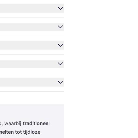
d, waar­bij
tra­di­ti­o­neel
el­ten tot tijd­lo­ze