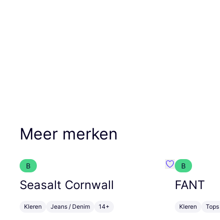
Meer merken
B
B
Favoriete {naa
Seasalt Cornwall
FANT
Kleren
Jeans / Denim
14+
Kleren
Tops 