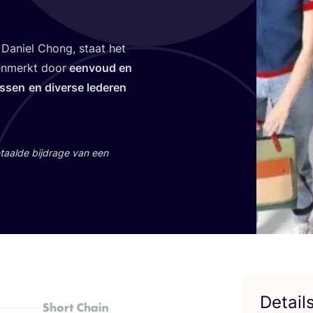
, Daniel Chong, staat het
ken­merkt door
een­voud en
s­sen
en diver­se lede­ren
aal­de bij­dra­ge van een
Detail