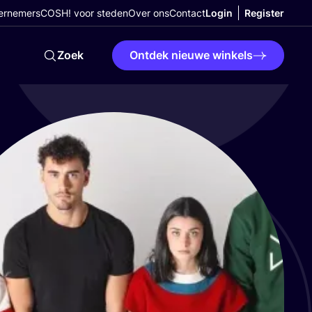
ernemers
COSH! voor steden
Over ons
Contact
Login
Register
Zoek
Ontdek nieuwe winkels