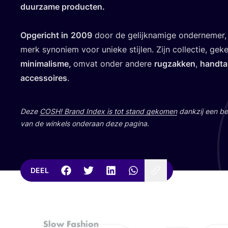
duur­za­me pro­duc­ten.
Opge­richt in
2009
door de gelijk­na­mi­ge onder­ne­mer
merk syno­niem voor unie­ke stij­len. Zijn col­lec­tie, ge
mini­ma­lis­me,
omvat onder ande­re
rug­zak­ken
,
hand­ta
acces­soi­res
.
Deze
COSH
! Brand Index is tot stand geko­men
dank­zij een bet
van de win­kels onder­aan deze pagina.
DEEL