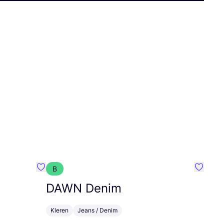
B
Favoriete {naam}
Favorie
DAWN
Denim
Kleren
Jeans / Denim