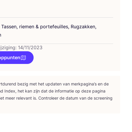
, Tas­sen, rie­men
&
por­te­feuil­les, Rug­zak­ken,
n
jziging: 14/11/2023
oppunten
rt­du­rend bezig met het upda­ten van merk­pa­gi­na’s en de
nd Index, het kan zijn dat de infor­ma­tie op deze pagi­na
iet meer rele­vant is. Con­tro­leer de datum van de scree­ning