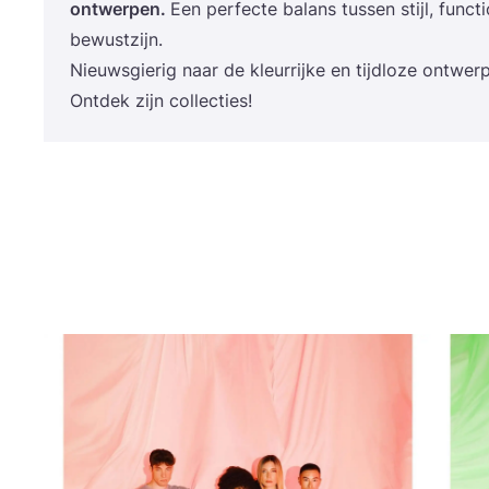
ont­wer­pen.
Een per­fec­te balans tus­sen stijl, func­ti­o
bewustzijn.
Nieuws­gie­rig naar de kleur­rij­ke en tijd­lo­ze ont­w
Ont­dek zijn collecties!