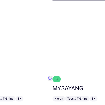
B
m}
Favoriete {naam}
MYSAYANG
& T-Shirts
3+
Kleren
Tops & T-Shirts
3+