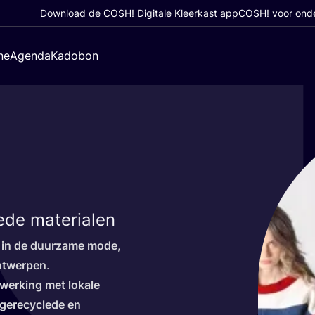
Download de COSH! Digitale Kleerkast app
COSH! voor ond
ne
Agenda
Kadobon
de materialen
rie in de duur­za­me mode
,
ont­wer­pen
.
wer­king met loka­le
gere­cy­cle­de en