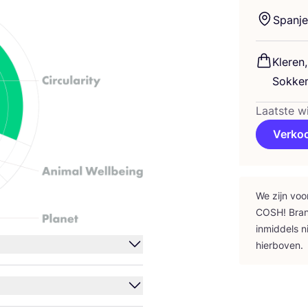
Span­je
Kle­ren
Sokke
Laatste wi
Verko
We zijn voo
COSH
! Bra
inmid­dels n
hierboven.