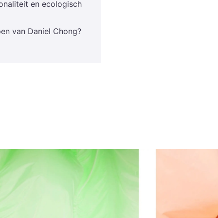
­na­li­teit en eco­lo­gisch
er­pen van Daniel Chong?