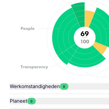
Werkomstandigheden
B
Planeet
B