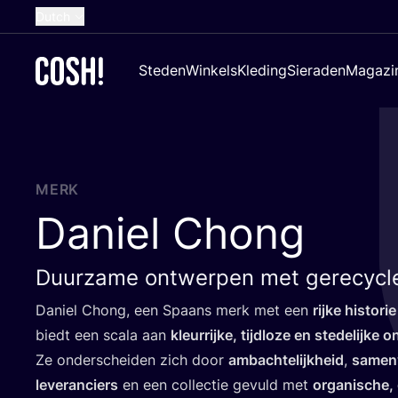
Dutch
English
Steden
Winkels
Kleding
Sieraden
Magazi
French
Spanish
German
Croatian
MERK
Daniel Chong
Duurzame ontwerpen met gerecycle
Daniel Chong, een Spaans merk met een
rij­ke his­to­
biedt een sca­la aan
kleur­rij­ke, tijd­lo­ze en ste­de­lij­ke 
Ze onder­schei­den zich door
ambach­te­lijk­heid
,
samen­
leve­ran­ciers
en een col­lec­tie gevuld met
orga­ni­sche, 