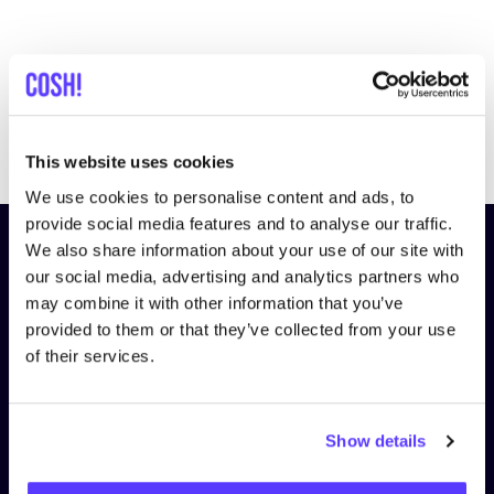
Previous
Next
This website uses cookies
We use cookies to personalise content and ads, to
provide social media features and to analyse our traffic.
Schrijf je in op onze nieuwsbrief
We also share information about your use of our site with
our social media, advertising and analytics partners who
en blijf op de hoogte!
may combine it with other information that you’ve
provided to them or that they’ve collected from your use
Voornaam
*
of their services.
E-mail
*
Show details