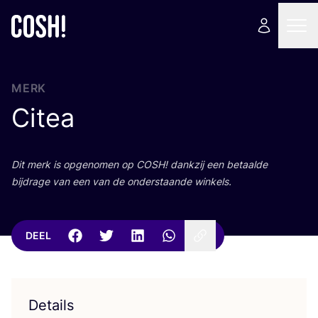
MERK
Citea
Dit merk is opge­no­men op
COSH
! dank­zij een betaal­de
bij­dra­ge van een van de onder­staan­de winkels.
DEEL
Details