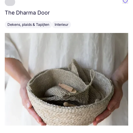
Favo
The Dharma Door
C
Dekens, plaids & Tapijten
Interieur
K