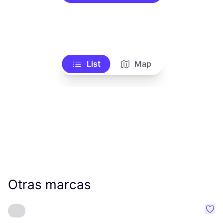
List
Map
Otras marcas
Favo