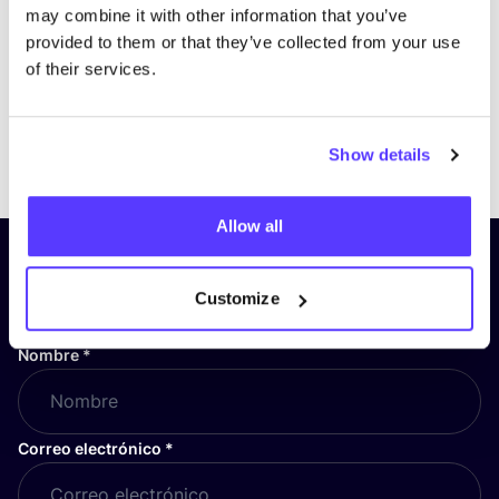
may combine it with other information that you’ve
provided to them or that they’ve collected from your use
of their services.
Previous
Next
Show details
Allow all
¡Suscríbete a nuestro boletín
y mantente informado!
Customize
Nombre
*
Correo electrónico
*