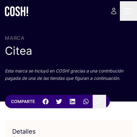
MARCA
Citea
Esta mar­ca se inclu­yó en
COSH
! gra­cias a una con­tri­bu­ción
paga­da de una de las tien­das que figu­ran a continuación.
COMPARTE
Detalles