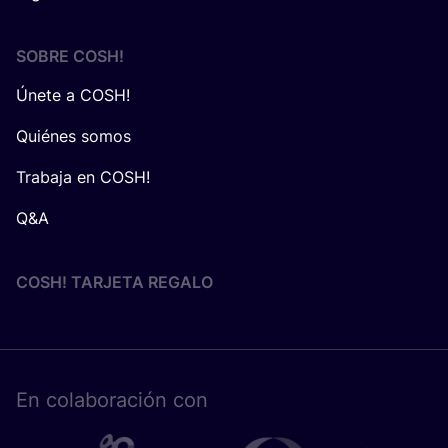
SOBRE
COSH
!
Únete a COSH!
Quiénes somos
Trabaja en COSH!
Q&A
COSH! TARJETA REGALO
En cola­bo­ra­ción con