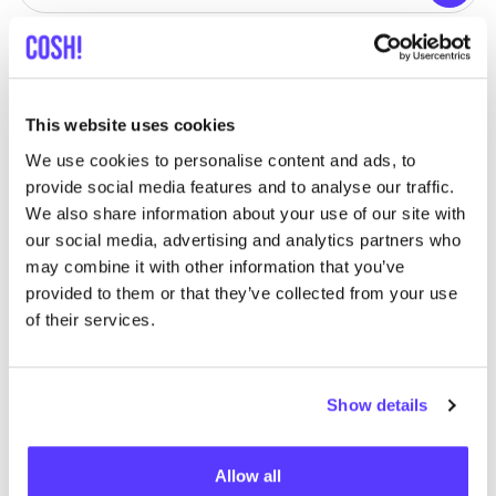
We hebben geen resultaten gevonden voor uw
This website uses cookies
zoekcriteria.
We use cookies to personalise content and ads, to
provide social media features and to analyse our traffic.
Toon alle winkels
We also share information about your use of our site with
our social media, advertising and analytics partners who
may combine it with other information that you’ve
provided to them or that they’ve collected from your use
of their services.
List
Map
Show details
Allow all