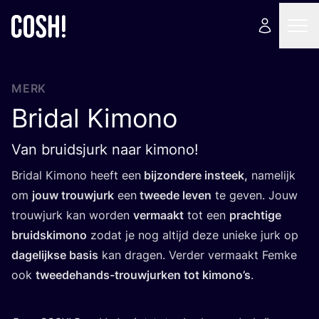
MERK
Bridal Kimono
Van bruidsjurk naar kimono!
Bri­dal Kimo­no heeft een
bij­zon­de­re insteek,
name­lijk
om
jouw trouw­jurk
een
twee­de leven
te geven. Jouw
trouw­jurk kan wor­den
ver­maakt
tot een
prach­ti­ge
bruids­ki­mo­no
zodat je nog altijd deze unie­ke jurk op
dage­lijk­se basis
kan dra­gen. Ver­der ver­maakt Fem­ke
ook
twee­de­hands-trouw­jur­ken tot kimono’s
.