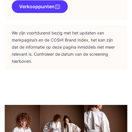
Verkooppunten
We zijn voort­du­rend bezig met het upda­ten van
merk­pa­gi­na’s en de
COSH
! Brand Index, het kan zijn
dat de infor­ma­tie op deze pagi­na inmid­dels niet meer
rele­vant is. Con­tro­leer de datum van de scree­ning
hierboven.