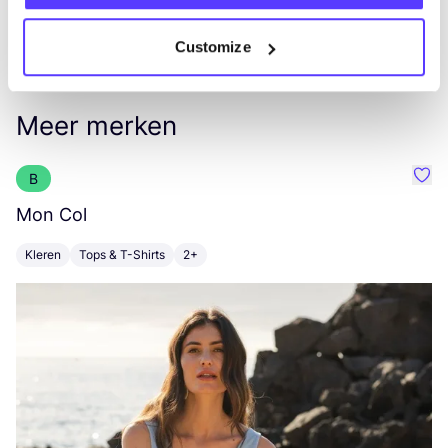
Customize
Meer merken
B
Favo
Mon Col
L
Kleren
Tops & T-Shirts
2+
K