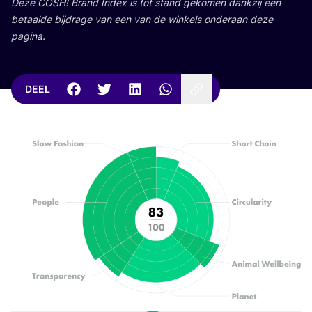
Deze
COSH
! Brand Index is tot stand geko­men
dank­zij een
betaal­de bij­dra­ge van een van de win­kels onder­aan deze
pagina.
DEEL