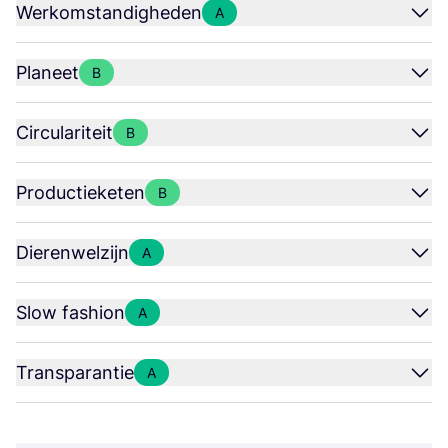
Werkomstandigheden
A
Planeet
B
Circulariteit
B
Productieketen
B
Dierenwelzijn
A
Slow fashion
A
Transparantie
A