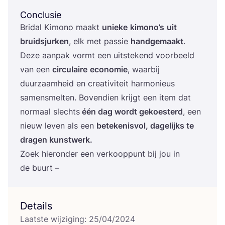
Conclusie
Bri­dal Kimo­no maakt
unie­ke
kimo­no’s
uit
bruids­jur­ken
, elk met pas­sie
hand­ge­maakt
.
Deze aan­pak vormt een uit­ste­kend voor­beeld
van een
cir­cu­lai­re
eco­no­mie
, waar­bij
duur­zaam­heid en cre­a­ti­vi­teit har­mo­ni­eus
samen­smel­ten. Boven­dien krijgt een item dat
nor­maal slechts
één dag wordt gekoes­terd
, een
nieuw leven als een
bete­ke­nis­vol, dage­lijks te
dra­gen kunstwerk.
Zoek hier­on­der een ver­koop­punt bij jou in
de buurt –
Details
Laatste wijziging: 25/04/2024